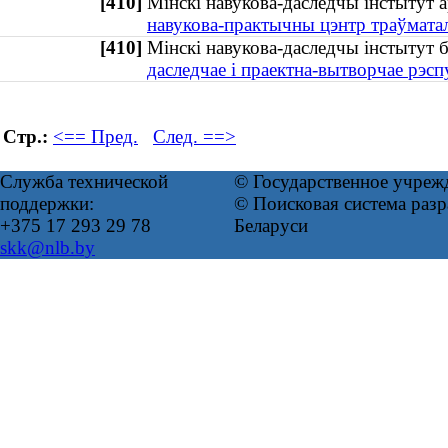
[410]
Мінскі навукова-даследчы інстытут 
навукова-практычны цэнтр траўматало
[410]
Мінскі навукова-даследчы інстыту
даследчае і праектна-вытворчае рэсп
Стр.:
<== Пред.
След. ==>
Служба технической
© Государственное учреж
поддержки:
© Поисковая система ра
+375 17 293 29 78
Беларуси
skk@nlb.by