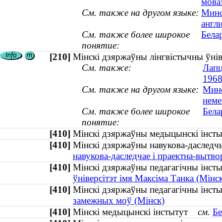
моваз
См. также на другом языке:
Минс
англ
См. также более широкое
Бела
понятие:
[210]
Мінскі дзяржаўны лінгвістычны ўнів
См. также:
Лапц
1968
См. также на другом языке:
Минс
неме
См. также более широкое
Бела
понятие:
[410]
Мінскі дзяржаўны медыцынскі інс
[410]
Мінскі дзяржаўны навукова-даслед
навукова-даследчае і праектна-вытво
[410]
Мінскі дзяржаўны педагагічны інст
ўніверсітэт імя Максіма Танка (Мінс
[410]
Мінскі дзяржаўны педагагічны ін
замежных моў (Мінск)
[410]
Мінскі медыцынскі інстытут
см.
Бе