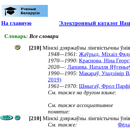
На главную
Словарь
:
Все словари
[210]
Мінскі дзяржаўны лінгвістычны ўніве
1948—1961
:
Жаўрыд, Міхаіл Фядо
1970—1990
:
Краснова, Ніна Георг
2020—
:
Лапцева, Наталля Яўгеньеў
1990—1995
:
Макараў, Уладзімір В
2019)
1961—1970
:
Шмыгаў, Фрол Парфір
См. также на другом языке:
См. также ассоциативное
понятие:
[210]
Мінскі дзяржаўны лінгвістычны ўнів
См. также:
Фёда