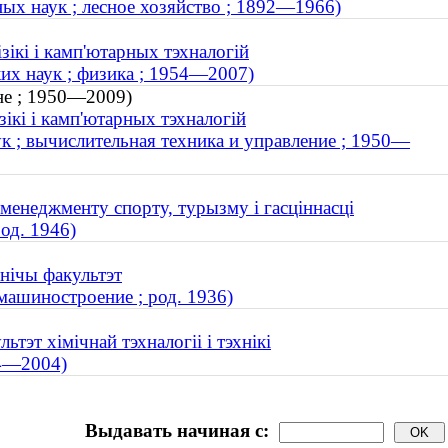
ых наук ; лесное хозяйство ; 1892—1966)
зікі і камп'ютарных тэхналогій
их наук ; физика ; 1954—2007)
нне ; 1950—2009)
зікі і камп'ютарных тэхналогій
к ; вычислительная техника и управление ; 1950—
менеджменту спорту, турызму і гасціннасці
од. 1946)
ўнічы факультэт
машиностроение ; род. 1936)
тэт хімічнай тэхналогіі і тэхнікі
24—2004)
Выдавать начиная с: