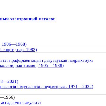
 ; 1906—1968)
 спорт ; нар. 1983)
льтэт прафарыентацыі і давузаўскай падрыхтоўкі
; коллоидная химия ; 1905—1988)
938—2021)
ергалогія і імуналогія ; педыятрыя ; 1971—2022)
92—1966)
агаспадарчы факультэт