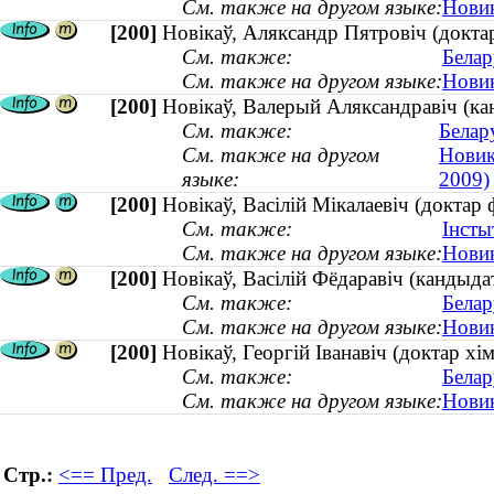
См. также на другом языке:
Новик
[200]
Новікаў, Аляксандр Пятровіч (докта
См. также:
Белар
См. также на другом языке:
Новик
[200]
Новікаў, Валерый Аляксандравіч (кан
См. также:
Белар
См. также на другом
Новик
языке:
2009)
[200]
Новікаў, Васілій Мікалаевіч (доктар 
См. также:
Інсты
См. также на другом языке:
Новик
[200]
Новікаў, Васілій Фёдаравіч (кандыда
См. также:
Белар
См. также на другом языке:
Новик
[200]
Новікаў, Георгій Іванавіч (доктар х
См. также:
Белар
См. также на другом языке:
Новик
Стр.:
<== Пред.
След. ==>