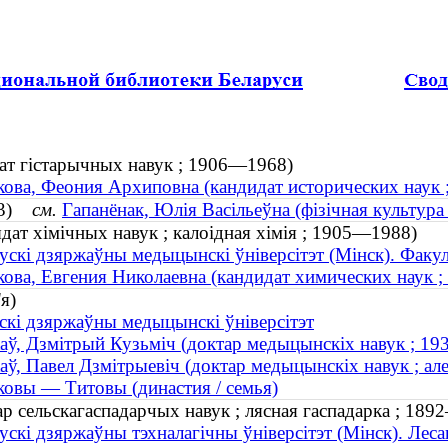
дат гістарычных навук ; 1906—1968)
ова, Феония Архиповна (кандидат исторических наук
983)
см.
Гапанёнак, Юлія Васільеўна (фізічная культура і
дат хімічных навук ; калоідная хімія ; 1905—1988)
ускі дзяржаўны медыцынскі ўніверсітэт (Мінск). Факу
ова, Евгения Николаевна (кандидат химических наук 
я)
скі дзяржаўны медыцынскі ўніверсітэт
аў, Дзмітрый Кузьміч (доктар медыцынскіх навук ; 1
аў, Павел Дзмітрыевіч (доктар медыцынскіх навук ; ал
овы — Титовы (династия / семья)
ар сельскагаспадарчых навук ; лясная гаспадарка ; 18
ускі дзяржаўны тэхналагічны ўніверсітэт (Мінск). Лес