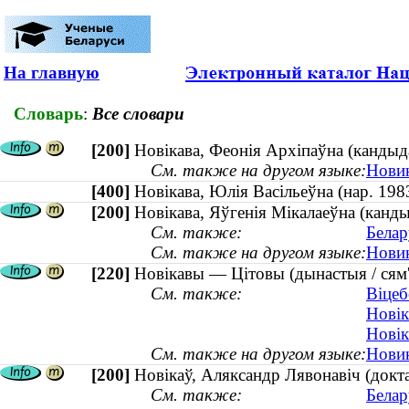
На главную
Словарь
:
Все словари
[200]
Новікава, Феонія Архіпаўна (канды
См. также на другом языке:
Новик
[400]
Новікава, Юлія Васільеўна (нар. 1
[200]
Новікава, Яўгенія Мікалаеўна (канды
См. также:
Белар
См. также на другом языке:
Новик
[220]
Новікавы — Цітовы (дынастыя / сям'
См. также:
Віцеб
Новік
Новік
См. также на другом языке:
Новик
[200]
Новікаў, Аляксандр Лявонавіч (докт
См. также:
Белар