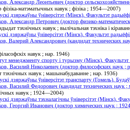
ов, Александр Леонтьевич (доктор сельскохозяйственн
р фізіка-матэматычных навук ; фізіка ; 1954—2007)
ускі дзяржаўны ўніверсітэт (Мінск). Факультэт радыёфі
ов, Александр Петрович (доктор физико-математическ
дыдат тэхнічных навук ; вылічальная тэхніка і кірава
ускі дзяржаўны ўніверсітэт (Мінск). Факультэт радыёфі
ов, Валерий Александрович (кандидат технических нау
філасофскіх навук ; нар. 1946)
тут менеджменту спорту і турызму (Мінск). Факультэт 
ов, Василий Николаевич (доктор философских наук ; р
т тэхнічных навук ; машынабудаванне ; нар. 1936)
ускі дзяржаўны ўніверсітэт транспарту (Гомель). Буда
ов, Василий Федорович (кандидат технических наук ; 
імічных навук ; 1924—2004)
ускі дзяржаўны тэхналагічны ўніверсітэт (Мінск). Факуль
ов, Георгий Иванович (доктор химических наук ; 19