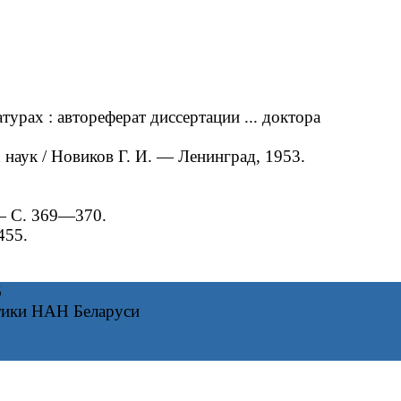
рах : автореферат диссертации ... доктора
наук / Новиков Г. И. — Ленинград, 1953.
 — С. 369—370.
455.
6
тики НАН Беларуси