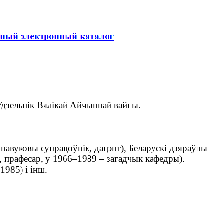
 Удзельнік Вялікай Айчыннай вайны.
навуковы супрацоўнік, дацэнт), Беларускі дзяраўны
міі, прафесар, у 1966–1989 – загадчык кафедры).
1985) і інш.