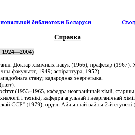
Справка
 ; 1924—2004)
ганік. Доктар хімічных навук (1966), прафесар (1967).
ны факультэт, 1949; аспірантура, 1952).
падобнага стану; вадародная энергетыка.
паэт).
ітэт (1953–1965, кафедра неагранічнай хіміі, старшы 
эхналогіі і тэхнікі, кафедра агульнай і неарганічнай хі
кай ССР" (1979), ордэн Айчыннай вайны 2-й ступені (