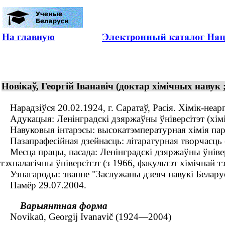
На главную
Новікаў, Георгій Іванавіч (доктар хімічных навук
Нарадзіўся 20.02.1924, г. Саратаў, Расія. Хімік-неар
Адукацыя: Ленінградскі дзяржаўны ўніверсітэт (хіміч
Навуковыя інтарэсы: высокатэмпературная хімія пара
Пазапрафесійная дзейнасць: літаратурная творчасць (
Месца працы, пасада: Ленінградскі дзяржаўны ўніверс
тэхналагічны ўніверсітэт (з 1966, факультэт хімічнай т
Узнагароды: званне "Заслужаны дзеяч навукі Беларус
Памёр 29.07.2004.
Варыянтная форма
Novikaŭ, Georgij Ivanavič (1924—2004)