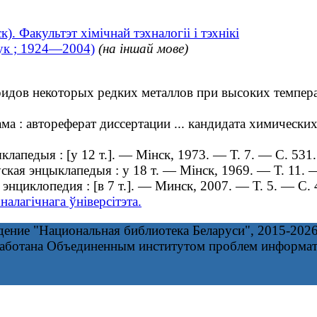
). Факультэт хімічнай тэхналогіі і тэхнікі
ук ; 1924—2004)
(на іншай мове)
ов некоторых редких металлов при высоких температу
: автореферат диссертации ... кандидата химических 
лапедыя : [у 12 т.]. — Мінск, 1973. — Т. 7. — С. 531.
уская энцыклапедыя : у 18 т. — Мінск, 1969. — Т. 11.
нциклопедия : [в 7 т.]. — Минск, 2007. — Т. 5. — С. 
алагічнага ўніверсітэта.
дение "Национальная библиотека Беларуси", 2015-202
работана Объединенным институтом проблем информа