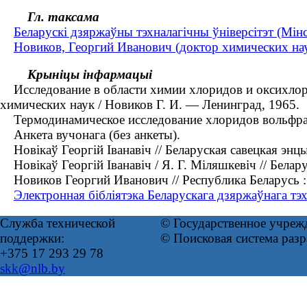
Гл. таксама
Беларускі дзяржаўны тэхналагічны ўніверсітэт (Мінск
Новиков, Георгий Иванович (доктор химических на
Крыніцы інфармацыі
Исследование в области химии хлоридов и оксихлорид
химических наук / Новиков Г. И. — Ленинград, 1965.
Термодинамическое исследование хлоридов вольфрама 
Анкета вучонага (без анкеты).
Новікаў Георгій Іванавіч // Беларуская савецкая энцык
Новікаў Георгій Іванавіч / Я. Г. Міляшкевіч // Белар
Новиков Георгий Иванович // Республика Беларусь : э
Электронная бібліятэка Беларускага дзяржаўнага тэхн
Служба технической
© Государственное учреж
поддержки:
© Поисковая система раз
+375 17 293 29 78
skk@nlb.by