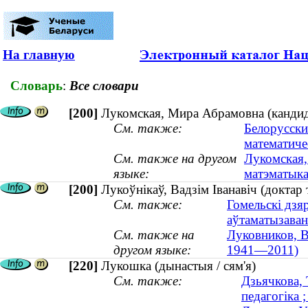
На главную
Словарь
:
Все словари
[200]
Лукомская, Мира Абрамовна (кандид
См. также:
Белорусски
математиче
См. также на другом
Лукомская,
языке:
матэматык
[200]
Лукоўнікаў, Вадзім Іванавіч (доктар
См. также:
Гомельскі дзя
аўтаматызаван
См. также на
Луковников, В
другом языке:
1941—2011)
[220]
Лукошка (дынастыя / сям'я)
См. также:
Дзьячкова, 
педагогіка ;