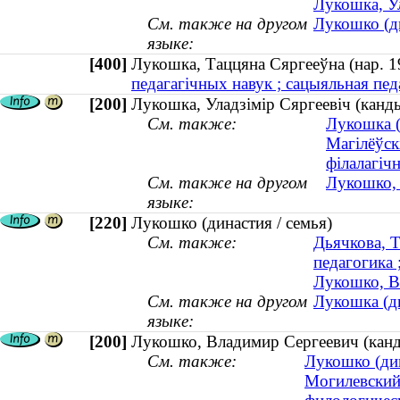
Лукошка, Ул
См. также на другом
Лукошко (ди
языке:
[400]
Лукошка, Таццяна Сяргееўна (нар.
педагагічных навук ; сацыяльная педа
[200]
Лукошка, Уладзімір Сяргеевіч (канд
См. также:
Лукошка (
Магілёўск
філалагіч
См. также на другом
Лукошко, 
языке:
[220]
Лукошко (династия / семья)
См. также:
Дьячкова, Т
педагогика 
Лукошко, В
См. также на другом
Лукошка (ды
языке:
[200]
Лукошко, Владимир Сергеевич (кан
См. также:
Лукошко (дин
Могилевский