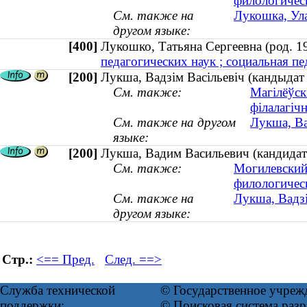
филологичес
См. также на
Лукошка, Ула
другом языке:
[400]
Лукошко, Татьяна Сергеевна (род.
педагогических наук ; социальная пед
[200]
Лукша, Вадзім Васільевіч (кандыдат
См. также:
Магілёўск
філалагіч
См. также на другом
Лукша, Ва
языке:
[200]
Лукша, Вадим Васильевич (кандидат
См. также:
Могилевский
филологичес
См. также на
Лукша, Вадзі
другом языке:
Стр.:
<== Пред.
След. ==>
Служба технической
© Государственное учреж
поддержки:
© Поисковая система ра