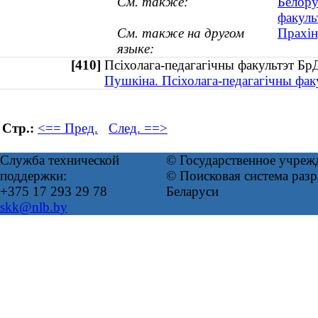
См. также:
Белору
факуль
См. также на другом
Прахiн
языке:
[410]
Псіхолага-педагагічны факультэт Б
Пушкіна. Псіхолага-педагагічны фак
Стр.:
<== Пред.
След. ==>
Служба технической
© Государственное учреж
поддержки:
© Поисковая система ра
+375 17 293 29 78
Беларуси
skk@nlb.by