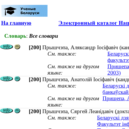
На главную
Словарь
:
Все словари
[200]
Прышчэпа, Аляксандр Іосіфавіч (ка
См. также:
Беларуск
факультэ
См. также на другом
Прищепа,
языке:
2003)
[200]
Прышчэпа, Анатолій Іосіфавіч (канд
См. также:
Беларускі 
банкаўскай
См. также на другом
Прищепа, А
языке:
[200]
Прышчэпа, Сяргей Леанідавіч (доктар
См. также:
Беларускі дзя
Факультэт ін