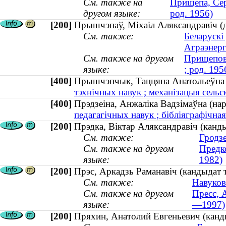
См. также на
Прищепа, Сер
другом языке:
род. 1956)
[200]
Прышчэпаў, Міхаіл Аляксандравіч (до
См. также:
Беларускі
Аграэнерг
См. также на другом
Прищепов,
языке:
; род. 195
[400]
Прышчэпчык, Таццяна Анатольеўна
тэхнічных навук ; механізацыя сельск
[400]
Прэдзеіна, Анжаліка Вадзімаўна (н
педагагічных навук ; бібліяграфічная
[200]
Прэдка, Віктар Аляксандравіч (канд
См. также:
Гродзе
См. также на другом
Предко
языке:
1982)
[200]
Прэс, Аркадзь Раманавіч (кандыдат т
См. также:
Навуков
См. также на другом
Пресс, 
языке:
—1997)
[200]
Пряхин, Анатолий Евгеньевич (канди