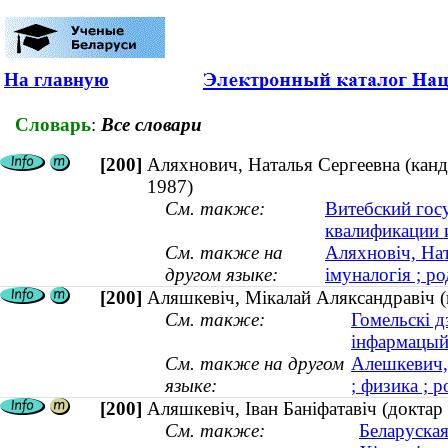
На главную
Словарь
:
Все словари
[200]
Аляхнович, Наталья Сергеевна (канд
1987)
См. также:
Витебский гос
квалификации 
См. также на
Аляхновіч, Нат
другом языке:
імуналогія ; ро
[200]
Аляшкевiч, Мiкалай Аляксандравiч (к
См. также:
Гомельскі д
інфармацый
См. также на другом
Алешкевич,
языке:
; физика ; р
[200]
Аляшкевіч, Іван Баніфатавіч (доктар
См. также:
Беларуская