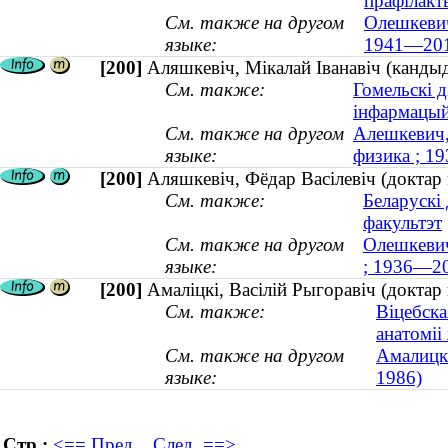
прафілакт
См. также на другом
Олешкевич
языке:
1941—201
[200]
Аляшкевіч, Мікалай Іванавіч (кандыд
См. также:
Гомельскі д
інфармацый
См. также на другом
Алешкевич,
языке:
физика ; 1
[200]
Аляшкевіч, Фёдар Васілевіч (доктар
См. также:
Беларускі
факультэт
См. также на другом
Олешкевич
языке:
; 1936—2
[200]
Амаліцкі, Васілій Рыгоравіч (докта
См. также:
Віцебск
анатоміі
См. также на другом
Амалицк
языке:
1986)
Стр.:
<== Пред.
След. ==>