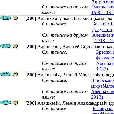
Хірургічн
См. также на другом
Олешкевич,
языке:
1900—197
[200]
Аляшкевіч, Іван Лазаравіч (кандыда
См. также:
Беларускі
факультэт
См. также на другом
Алешкевич
языке:
; 1918—1
[200]
Аляшкевіч, Аляксей Сцяпанавіч (кан
См. также:
Брэсцкі 
факульт
См. также на другом
Алешкеви
языке:
1927)
[200]
Аляшкевіч, Віталій Мікалаевіч (кан
См. также:
Віцебская
мікрабіялог
См. также на другом
Алешкевич
языке:
2018)
[200]
Аляшкевіч, Леанід Аляксандравіч (д
См. также:
Беларускі