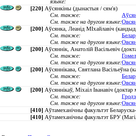
языке:
[220]
Аўсянкіны (дынастыя / сям'я)
См. также:
Аўсян
См. также на другом языке:
Овсян
[200]
Аўсянка, Леанід МІхайлавіч (кандыд
См. также:
Белар
См. также на другом языке:
Овсян
[200]
Аўсяннік, Анатолій Васільевіч (докта
См. также:
Гомел
См. также на другом языке:
Овсян
[200]
Аўсяннікава, Святлана Васільеўна (ка
См. также:
Белар
См. также на другом языке:
Овсян
[200]
Аўсяннікаў, Міхаіл Іванавіч (докта
См. также:
Гродз
См. также на другом языке:
Овсян
[410]
Аўтамеханічны факультэт Беларуска-
[410]
Аўтамеханічны факультэт БРУ (Ма