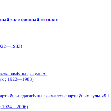
 1922—1983)
ва-эканамічны факультэт
ук ; 1922—1983)
партыўна-педагагічны факультэт спартыўных гульняў і
 ; 1924—2006)