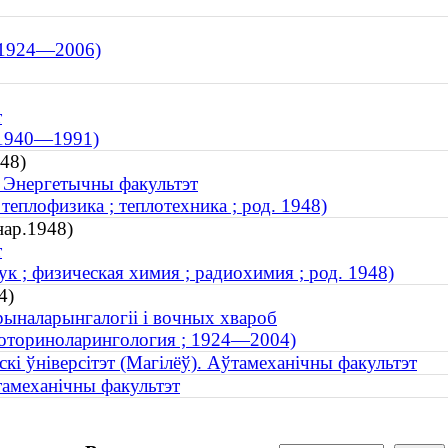
; 1924—2006)
т
 1940—1991)
948)
. Энергетычны факультэт
теплофизика ; теплотехника ; род. 1948)
нар.1948)
т
к ; физическая химия ; радиохимия ; род. 1948)
4)
рыналарынгалогіі і вочных хвароб
 оториноларингология ; 1924—2004)
скі ўніверсітэт (Магілёў). Аўтамеханічны факультэт
ўтамеханічны факультэт