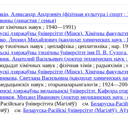
кін, Аляксандр Андрэевіч (фізічная культура і спорт 
кины (династия / семья)
ат хімічных навук ; 1940—1991)
ускі дзяржаўны ўніверсітэт (Мінск). Хімічны факультэ
ко, Леонид Михайлович (кандидат химических наук ;
р тэхнічных навук ; цеплафізіка ; цеплатэхніка ; нар. 1
ьскі дзяржаўны тэхнічны ўніверсітэт імя П. В. Сухога
ник, Анатолий Васильевич (доктор технических наук ; 
ндыдат хімічных навук ; фізічная хімія ; радыяхімія ; 
ускі дзяржаўны ўніверсітэт (Мінск). Хімічны факультэ
никова, Светлана Васильевна (кандидат химических нау
р медыцынскіх навук ; отарыналарынгалогія ; 1924—200
енскі дзяржаўны медыцынскі ўніверсітэт. Кафедра ота
ников, Михаил Иванович (доктор медицинских наук ;
Расійскага ўніверсітэта (Магілёў)
см.
Беларуска-Расій
гілёў)
см.
Беларуска-Расійскі ўніверсітэт (Магілёў). А