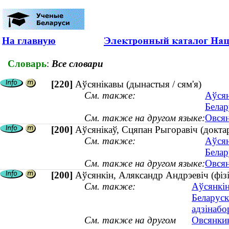
На главную
Словарь
:
Все словари
[220]
Аўсянікавы (дынастыя / сям'я)
См. также:
Аўсян
Белар
См. также на другом языке:
Овсян
[200]
Аўсянікаў, Сцяпан Рыгоравіч (докта
См. также:
Аўсян
Белар
См. также на другом языке:
Овсян
[200]
Аўсянкін, Аляксандр Андрэевіч (фіз
См. также:
Аўсянкін
Беларуск
адзінабо
См. также на другом
Овсянкин