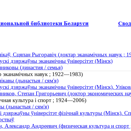
ікаў, Сцяпан Рыгоравіч (доктар эканамічных навук ;
ускі дзяржаўны эканамічны ўніверсітэт (Мінск)
никовы (династия / семья)
р эканамічных навук ; 1922—1983)
ікавы (дынастыя / сям'я)
ускі дзяржаўны эканамічны ўніверсітэт (Мінск). Уліко
ников, Степан Григорьевич (доктор экономических на
ічная культура і спорт ; 1924—2006)
ы (дынастыя / сям'я)
і дзяржаўны ўніверсітэт фізічнай культуры (Мінск). С
рстваў
, Александр Андреевич (физическая культура и спорт