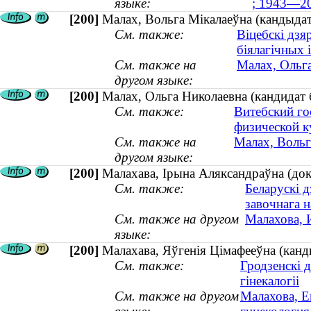
языке:
; 1943—2
[200]
Малах, Вольга Мікалаеўна (кандыдат 
См. также:
Віцебскі дзя
біялагічных 
См. также на
Малах, Ольга
другом языке:
[200]
Малах, Ольга Николаевна (кандидат 
См. также:
Витебский го
физической к
См. также на
Малах, Вольга
другом языке:
[200]
Малахава, Ірына Аляксандраўна (докт
См. также:
Беларускі д
завочнага 
См. также на другом
Малахова, 
языке:
[200]
Малахава, Яўгенія Цімафееўна (канды
См. также:
Гродзенскі 
гінекалогіі
См. также на другом
Малахова, Е