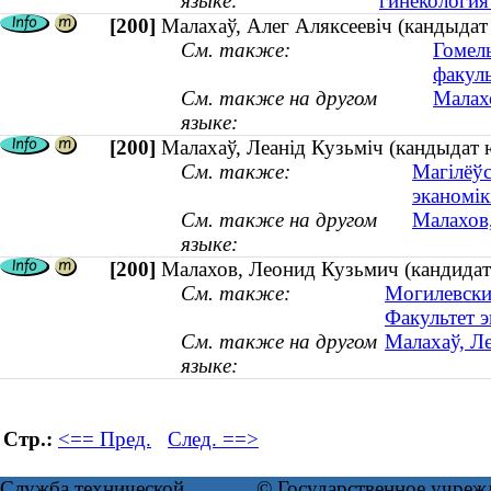
языке:
гинекология 
[200]
Малахаў, Алег Аляксеевіч (кандыдат 
См. также:
Гомел
факуль
См. также на другом
Малахо
языке:
[200]
Малахаў, Леанід Кузьміч (кандыдат 
См. также:
Магілёўс
эканомікі
См. также на другом
Малахов,
языке:
[200]
Малахов, Леонид Кузьмич (кандидат 
См. также:
Могилевски
Факультет 
См. также на другом
Малахаў, Л
языке:
Стр.:
<== Пред.
След. ==>
Служба технической
© Государственное учреж