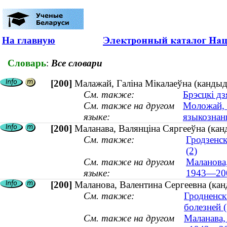
На главную
Словарь
:
Все словари
[200]
Малажай, Галіна Мікалаеўна (кандыд
См. также:
Брэсцкі дз
См. также на другом
Моложай, 
языке:
языкознан
[200]
Маланава, Валянціна Сяргееўна (ка
См. также:
Гродзенск
(2)
См. также на другом
Маланова,
языке:
1943—20
[200]
Маланова, Валентина Сергеевна (кан
См. также:
Гродненск
болезней (
См. также на другом
Маланава,