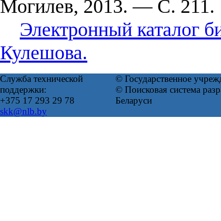
Могилев, 2013. — С. 211.
Электронный каталог б
Кулешова.
Служба технической
© Государственное учреж
поддержки:
© Поисковая система ра
+375 17 293 29 78
Беларуси
skk@nlb.by