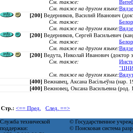
См. также:
Витеб
См. также на другом языке:
Вядзе
[200]
Ведерников, Василий Иванович (док
См. также:
Белор
См. также на другом языке:
Вядзе
[200]
Ведерников, Сергей Васильевич (канд
См. также:
Белор
См. также на другом языке:
Вядзе
[200]
Ведута, Николай Иванович (доктор 
См. также:
Инсти
"ЦНИ
См. также на другом языке:
Вядут
[400]
Вежнавец, Аксана Васільеўна (нар.
[400]
Вежновец, Оксана Васильевна (род
Стр.:
<== Пред.
След. ==>
Служба технической
© Государственное учреж
поддержки:
© Поисковая система раз