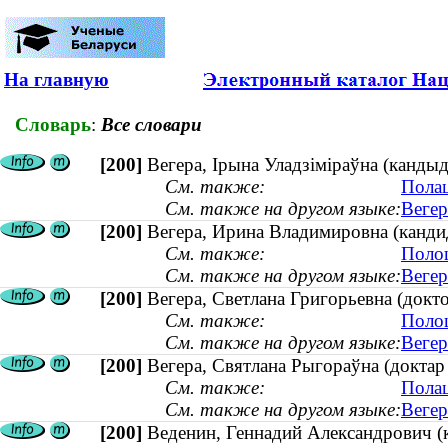
На главную
Словарь
:
Все словари
[200]
Вегера, Ірына Уладзіміраўна (канды
См. также:
Полац
См. также на другом языке:
Вегер
[200]
Вегера, Ирина Владимировна (кандид
См. также:
Полоц
См. также на другом языке:
Вегер
[200]
Вегера, Светлана Григорьевна (докто
См. также:
Полоц
См. также на другом языке:
Вегер
[200]
Вегера, Святлана Рыгораўна (доктар 
См. также:
Полац
См. также на другом языке:
Вегер
[200]
Веденин, Геннадий Александрович (к