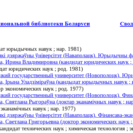
дат юрыдычных навук ; нар. 1981)
кі дзяржаўны ўніверсітэт (Наваполацк). Юрыдычны ф
а, Ирина Владимировна (кандидат юридических наук ; 
ат юридических наук ; род. 1981)
кий государственный университет (Новополоцк). Юри
а, Ірына Уладзіміраўна (кандыдат юрыдычных навук ; 
р экономических наук ; род. 1977)
кий государственный университет (Новополоцк). Фин
а, Святлана Рыгораўна (доктар эканамічных навук ; на
эканамічных навук ; нар. 1977)
кі дзяржаўны ўніверсітэт (Наваполацк). Фінансава-эка
а, Светлана Григорьевна (доктор экономических наук ;
андидат технических наук ; химическая технология ; э