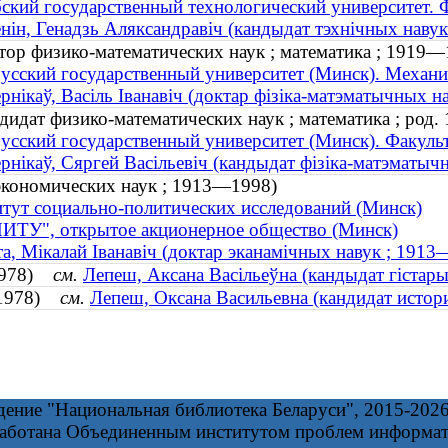
ский государственный технологический университет. 
нін, Генадзь Аляксандравіч (кандыдат тэхнічных навук ;
тор физико-математических наук ; математика ; 1919—
усский государственный университет (Минск). Механи
рнікаў, Васіль Іванавіч (доктар фізіка-матэматычных 
идат физико-математических наук ; математика ; род. 
усский государственный университет (Минск). Факуль
рнiкаў, Сяргей Васiльевiч (кандыдат фізіка-матэматычн
экономических наук ; 1913—1998)
тут социально-политических исследований (Минск)
ИТУ", открытое акционерное общество (Минск)
а, Мікалай Іванавіч (доктар эканамічных навук ; 191
 1978)
см.
Лепеш, Аксана Васільеўна (кандыдат гістары
. 1978)
см.
Лепеш, Оксана Васильевна (кандидат истори
дение "Национальная библиотека Беларуси", 2015-202
работана Объединенным институтом проблем информа