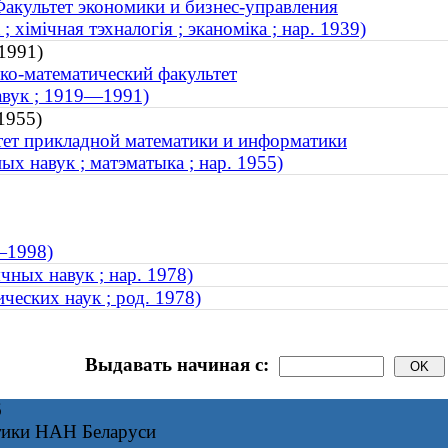
Факультет экономики и бизнес-управления
 хімічная тэхналогія ; эканоміка ; нар. 1939)
1991)
ко-математический факультет
навук ; 1919—1991)
1955)
тет прикладной математики и информатики
ых навук ; матэматыка ; нар. 1955)
3—1998)
чных навук ; нар. 1978)
ческих наук ; род. 1978)
Выдавать начиная с:
6
тики НАН Беларуси