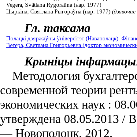
Vegera, Svâtlana Rygoraŭna (нар. 1977)
Цыркіна, Святлана Рыгораўна (нар. 1977)
(дзявочае
Гл. таксама
Полацкі дзяржаўны ўніверсітэт (Наваполацк). Фінан
Вегера, Светлана Григорьевна (доктор экономических
Крыніцы інфармацы
Методология бухгалтерск
современной теории ренты 
экономических наук : 08.0
утверждена 08.05.2013 / 
— Новополоцк, 2012.