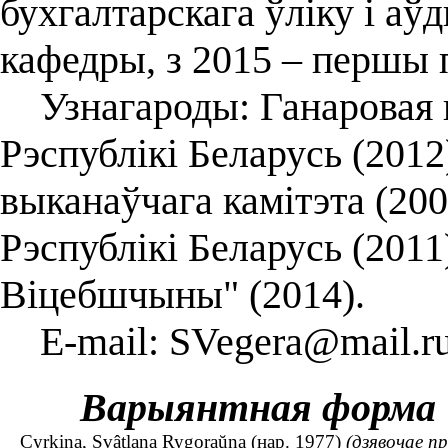
бухгалтарскага ўліку і аў
кафедры, з 2015 – першы 
Узнагароды: Ганаровая г
Рэспублікі Беларусь (2012
выканаўчага камітэта (20
Рэспублікі Беларусь (2011
Віцебшчыны" (2014).
E-mail: SVegera@mail.r
Варыянтная форма
Cyrkina, Svâtlana Rygoraŭna (нар. 1977)
(дзявочае п