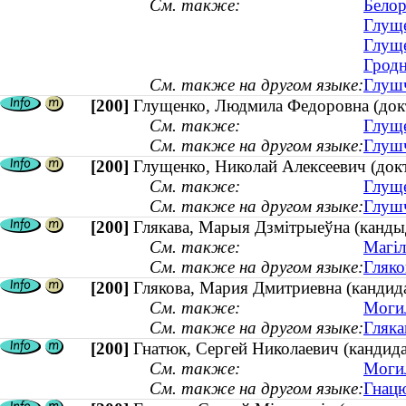
См. также:
Белор
Глуще
Глуще
Гродн
См. также на другом языке:
Глушч
[200]
Глущенко, Людмила Федоровна (докто
См. также:
Глуще
См. также на другом языке:
Глушч
[200]
Глущенко, Николай Алексеевич (докт
См. также:
Глуще
См. также на другом языке:
Глушч
[200]
Глякава, Марыя Дзмітрыеўна (кандыд
См. также:
Магіл
См. также на другом языке:
Гляко
[200]
Глякова, Мария Дмитриевна (кандида
См. также:
Могил
См. также на другом языке:
Гляка
[200]
Гнатюк, Сергей Николаевич (кандида
См. также:
Могил
См. также на другом языке:
Гнацю