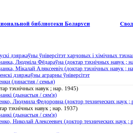
ускі дзяржаўны ўніверсітэт харчовых і хімічных тэхна
анка, Людміла Фёдараўна (доктар тэхнічных навук ; на
анка, Мікалай Аляксеевіч (доктар тэхнічных навук ; на
енскі дзяржаўны аграрны ўніверсітэт
нки (династия / семья)
ар тэхнічных навук ; нар. 1945)
анкі (дынастыя / сям'я)
нко, Людмила Федоровна (доктор технических наук ; 
ар тэхнічных навук ; нар. 1937)
анкі (дынастыя / сям'я)
нко, Николай Алексеевич (доктор технических наук ; р