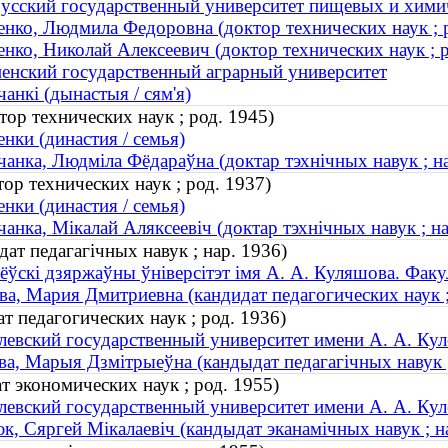
усский государственный университет пищевых и хими
нко, Людмила Федоровна (доктор технических наук ; 
нко, Николай Алексеевич (доктор технических наук ; р
енский государственный аграрный университет
анкі (дынастыя / сям'я)
р технических наук ; род. 1945)
нки (династия / семья)
анка, Людміла Фёдараўна (доктар тэхнічных навук ; на
ор технических наук ; род. 1937)
нки (династия / семья)
анка, Мікалай Аляксеевіч (доктар тэхнічных навук ; на
ат педагагічных навук ; нар. 1936)
ёўскі дзяржаўны ўніверсітэт імя А. А. Куляшова. Факуль
ва, Мария Дмитриевна (кандидат педагогических наук ;
т педагогических наук ; род. 1936)
евский государственный университет имени А. А. Куле
ва, Марыя Дзмітрыеўна (кандыдат педагагічных навук ;
т экономических наук ; род. 1955)
евский государственный университет имени А. А. Кул
к, Сяргей Мiкалаевiч (кандыдат эканамічных навук ; н