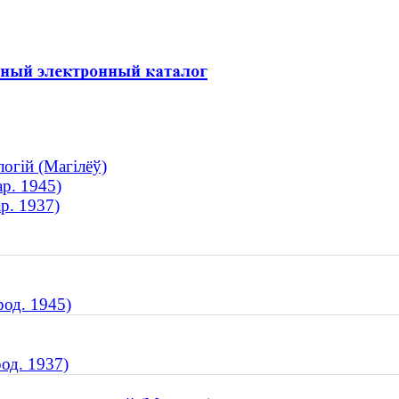
логій (Магілёў)
р. 1945)
р. 1937)
род. 1945)
од. 1937)