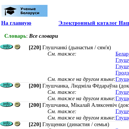
На главную
Словарь
:
Все словари
[220]
Глушчанкі (дынастыя / сям'я)
См. также:
Белар
Глушч
Глушч
Гродз
См. также на другом языке:
Глуще
[200]
Глушчанка, Людміла Фёдараўна (докт
См. также:
Глушч
См. также на другом языке:
Глуще
[200]
Глушчанка, Мікалай Аляксеевіч (докт
См. также:
Глушч
См. также на другом языке:
Глуще
[220]
Глущенки (династия / семья)