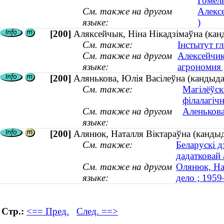
Гомель
См. также на другом
Алекс
языке:
)
[200]
Аляксейчык, Ніна Нікадзімаўна (канд
См. также:
Інстытут гл
См. также на другом
Алексейчик
языке:
агрономия 
[200]
Алянькова, Юлія Васілеўна (кандыдат
См. также:
Магілёўск
філалагіч
См. также на другом
Аленькова
языке:
[200]
Алянюк, Наталля Віктараўна (кандыд
См. также:
Беларускі д
дадатковай
См. также на другом
Олянюк, На
языке:
дело ; 195
Стр.:
<== Пред.
След. ==>