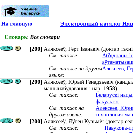
На главную
Словарь
:
Все словари
[200]
Аляксееў, Герт Іванавіч (доктар тэхн
См. также:
Аб'яднаны і
аўтаматызац
См. также на другом
Алексеев, Ге
языке:
[200]
Аляксееў, Юрый Генадзьевіч (кандыда
машынабудавання ; нар. 1958)
См. также:
Беларускі нацы
факультэт
См. также на
Алексеев, Юрий
другом языке:
технология маш
[200]
Аляксееў, Яўген Кузьміч (доктар сел
См. также:
Навукова-п