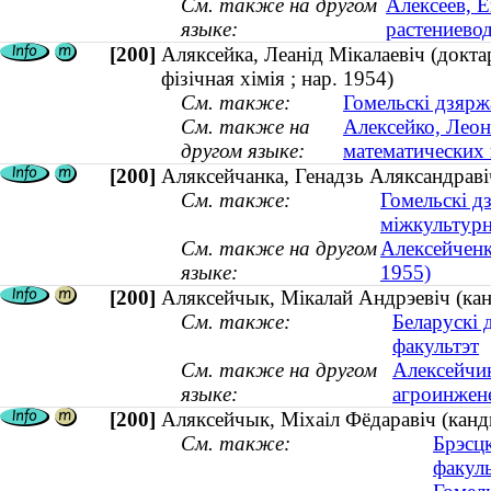
См. также на другом
Алексеев, Е
языке:
растениево
[200]
Аляксейка, Леанід Мікалаевіч (докта
фізічная хімія ; нар. 1954)
См. также:
Гомельскі дзярж
См. также на
Алексейко, Леон
другом языке:
математических 
[200]
Аляксейчанка, Генадзь Аляксандравіч
См. также:
Гомельскі д
міжкультур
См. также на другом
Алексейченк
языке:
1955)
[200]
Аляксейчык, Мікалай Андрэевіч (ка
См. также:
Беларускі 
факультэт
См. также на другом
Алексейчик
языке:
агроинжен
[200]
Аляксейчык, Міхаіл Фёдаравіч (канд
См. также:
Брэсц
факуль