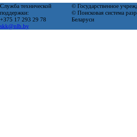
Служба технической
© Государственное учреж
поддержки:
© Поисковая система ра
+375 17 293 29 78
Беларуси
skk@nlb.by