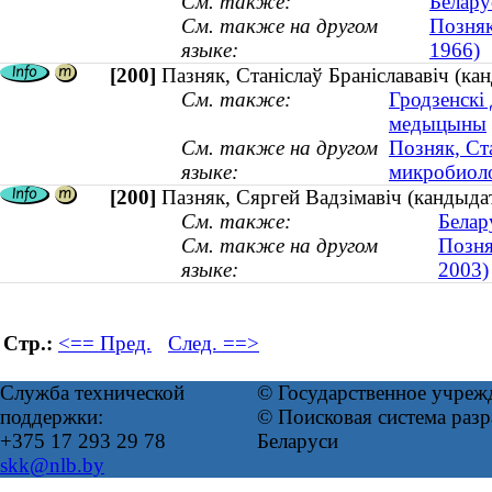
См. также:
Белару
См. также на другом
Позняк
языке:
1966)
[200]
Пазняк, Станіслаў Браніслававіч (ка
См. также:
Гродзенскі
медыцыны
См. также на другом
Позняк, Ст
языке:
микробиол
[200]
Пазняк, Сяргей Вадзімавіч (кандыда
См. также:
Белар
См. также на другом
Позня
языке:
2003)
Стр.:
<== Пред.
След. ==>
Служба технической
© Государственное учреж
поддержки:
© Поисковая система ра
+375 17 293 29 78
Беларуси
skk@nlb.by