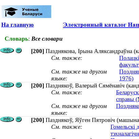
На главную
Словарь
:
Все словари
[200]
Пазднякова, Ірына Аляксандраўна (к
См. также:
Полацкі
факульт
См. также на другом
Поздняк
языке:
1976)
[200]
Пазднякоў, Валерый Сямёнавіч (канд
См. также:
Беларуск
справы (
См. также на другом
Поздняко
языке:
[200]
Пазднякоў, Яўген Пятровіч (машынаб
См. также:
Гомельскі 
тэхналагіч