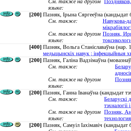
См. также на другом
Поздняков,
языке:
[200]
Пазняк, Ірына Сяргееўна (кандыдат бі
См. также:
Навукова-дас
мікрабіялог
См. также на другом
Позняк, Ири
языке:
токсикологи
[400]
Пазняк, Вольга Станіславаўна (нар
медыцынскіх навук ; інфекцыйныя хв
[200]
Пазняк, Галiна Вадзiмаўна (мовазнаўс
См. также:
Белару
адносі
См. также на другом
Позняк
языке:
[200]
Пазняк, Ганна Іванаўна (кандыдат тэх
См. также:
Беларускі 
тэхналогіі і
См. также на другом
Позняк, Ан
языке:
технология 
[200]
Пазняк, Самуіл Іахімавіч (кандыдат