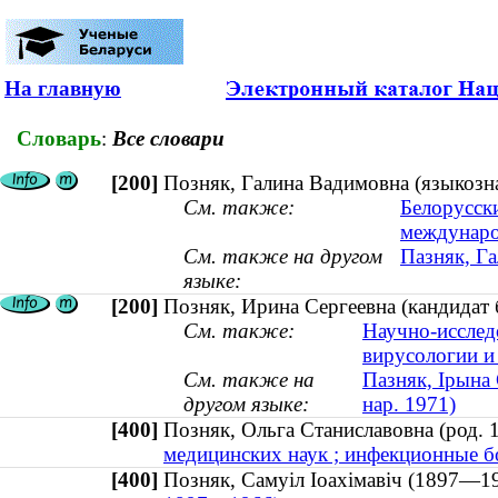
На главную
Словарь
:
Все словари
[200]
Позняк, Галина Вадимовна (языкозна
См. также:
Белорусск
междунар
См. также на другом
Пазняк, Га
языке:
[200]
Позняк, Ирина Сергеевна (кандидат б
См. также:
Научно-исслед
вирусологии и
См. также на
Пазняк, Ірына 
другом языке:
нар. 1971)
[400]
Позняк, Ольга Станиславовна (род
медицинских наук ; инфекционные бо
[400]
Позняк, Самуіл Іоахімавіч (1897