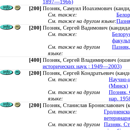
1897—1966)
[200]
Позняк, Самуил Иоахимович (канди
См. также:
Белор
См. также на другом языке:
Пазня
[200]
Позняк, Сергей Вадимович (кандида
См. также:
Белору
факульт
См. также на другом
Пазняк,
языке:
[400]
Позняк, Сергей Владимирович (о
исторических наук ; 1949—2003)
[200]
Позняк, Сергей Кондратьевич (канди
См. также:
Научно-и
(Минск)
См. также на другом
Позняк, 
языке:
нар. 195
[200]
Позняк, Станислав Брониславович (
См. также:
Гродненски
ветеринар
См. также на другом
Пазняк, Ст