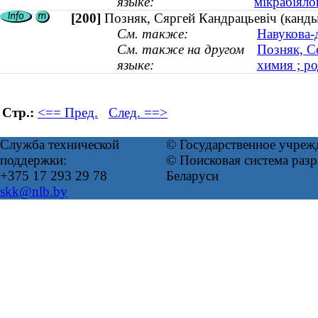
языке:
мікрабіяло
[200]
Позняк, Сяргей Кандрацьевіч (кандыд
См. также:
Навукова-
См. также на другом
Позняк, С
языке:
химия ; ро
Стр.:
<== Пред.
След. ==>
Служба технической
© Государственное учреж
поддержки:
© Поисковая система ра
+375 17 293 29 78
Беларуси
skk@nlb.by