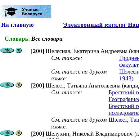
На главную
Словарь
:
Все словари
[200]
Шелесная, Екатерина Андреевна (кан
См. также:
Гроднен
факульт
См. также на другом
Шэлесна
языке:
1943)
[200]
Шелест, Татьяна Анатольевна (кандид
См. также:
Брестский 
Географиче
Брестский 
исследовате
См. также на другом
Шэлест, Тац
языке:
[200]
Шелухин, Николай Владимирович (ка