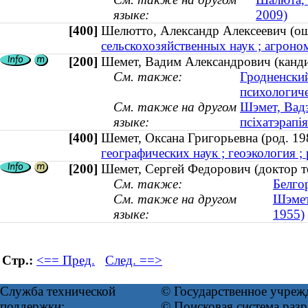
языке:
2009)
[400]
Шелютто, Александр Алексеевич (
сельскохозяйственных наук ; агрон
[200]
Шемет, Вадим Александрович (кандид
См. также:
Гродненски
психологиче
См. также на другом
Шэмет, Вадз
языке:
псіхатэрапія
[400]
Шемет, Оксана Григорьевна (род. 
географических наук ; геоэкология ; 
[200]
Шемет, Сергей Федорович (доктор те
См. также:
Белго
См. также на другом
Шэмет,
языке:
1955)
Стр.:
<== Пред.
След. ==>
Служба технической
© Государственное учреж
поддержки:
© Поисковая система ра