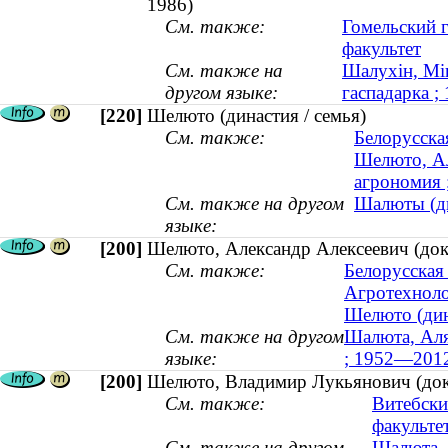
1986)
См. также:
Гомельский 
факультет
См. также на
Шалухін, Мік
другом языке:
гаспадарка 
[220]
Шелюто (династия / семья)
См. также:
Белорусска
Шелюто, Ал
агрономия
См. также на другом
Шалюты (ды
языке:
[200]
Шелюто, Александр Алексеевич (док
См. также:
Белорусская 
Агротехноло
Шелюто (дин
См. также на другом
Шалюта, Аля
языке:
; 1952—201
[200]
Шелюто, Владимир Лукьянович (док
См. также:
Витебски
факульте
См. также на другом
Шалюта, 