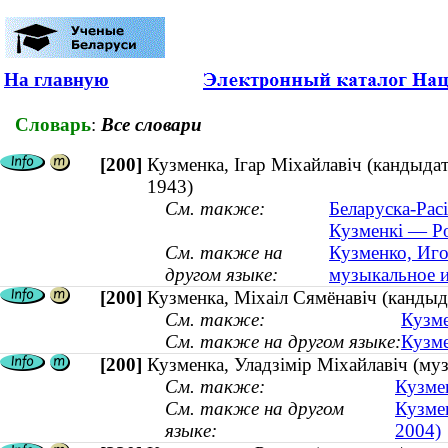
На главную
Словарь
:
Все словари
[200]
Кузменка, Ігар Міхайлавіч (кандыдат
1943)
См. также:
Беларуска-Рас
Кузменкі — Ро
См. также на
Кузменко, Иго
другом языке:
музыкальное и
[200]
Кузменка, Міхаіл Сямёнавіч (кандыд
См. также:
Кузме
См. также на другом языке:
Кузме
[200]
Кузменка, Уладзімір Міхайлавіч (му
См. также:
Кузмен
См. также на другом
Кузме
языке:
2004)