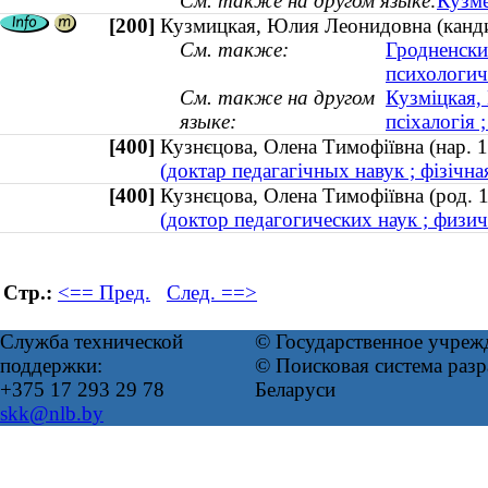
См. также на другом языке:
Кузме
[200]
Кузмицкая, Юлия Леонидовна (кандид
См. также:
Гродненски
психологич
См. также на другом
Кузміцкая,
языке:
псіхалогія 
[400]
Кузнєцова, Олена Тимофіївна (нар. 
(доктар педагагічных навук ; фізічная
[400]
Кузнєцова, Олена Тимофіївна (род. 
(доктор педагогических наук ; физиче
Стр.:
<== Пред.
След. ==>
Служба технической
© Государственное учреж
поддержки:
© Поисковая система ра
+375 17 293 29 78
Беларуси
skk@nlb.by