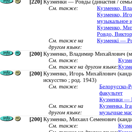
[220]
Кузменки — Ровды (династия / семь
См. также:
Кузменко, Вл
Кузменко, Иго
музыкальное и
Кузменко, Мих
Ровдо, Виктор
См. также на
Кузменкі — Ро
другом языке:
[200]
Кузменко, Владимир Михайлович (м
См. также:
Кузме
См. также на другом языке:
Кузме
[200]
Кузменко, Игорь Михайлович (канди
искусство ; род. 1943)
См. также:
Белорусско-Р
факультет
Кузменки — Р
См. также на
Кузменка, Іг
другом языке:
музычнае маст
[200]
Кузменко, Михаил Семенович (канд
См. также:
Кузме