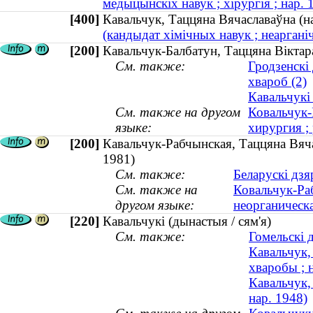
медыцынскіх навук ; хірургія ; нар. 
[400]
Кавальчук, Таццяна Вячаславаўна (
(кандыдат хімічных навук ; неарганіч
[200]
Кавальчук-Балбатун, Таццяна Віктара
См. также:
Гродзенскі
хвароб (2)
Кавальчукі 
См. также на другом
Ковальчук-
языке:
хирургия ; 
[200]
Кавальчук-Рабчынская, Таццяна Вячас
1981)
См. также:
Беларускі дзя
См. также на
Ковальчук-Раб
другом языке:
неорганическа
[220]
Кавальчукі (дынастыя / сям'я)
См. также:
Гомельскі 
Кавальчук,
хваробы ; 
Кавальчук,
нар. 1948)