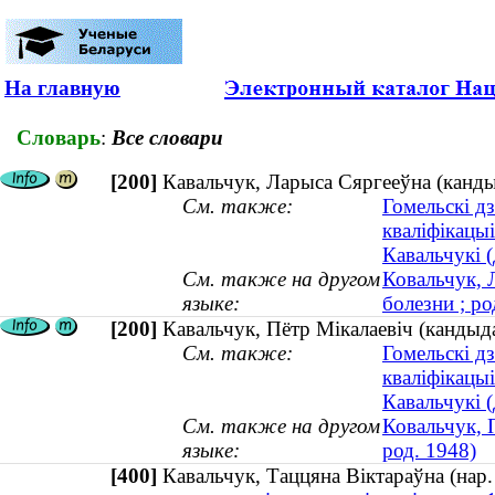
На главную
Словарь
:
Все словари
[200]
Кавальчук, Ларыса Сяргееўна (канды
См. также:
Гомельскі д
кваліфікацы
Кавальчукі (
См. также на другом
Ковальчук, 
языке:
болезни ; ро
[200]
Кавальчук, Пётр Мікалаевіч (кандыда
См. также:
Гомельскі д
кваліфікацы
Кавальчукі (
См. также на другом
Ковальчук, 
языке:
род. 1948)
[400]
Кавальчук, Таццяна Віктараўна (на