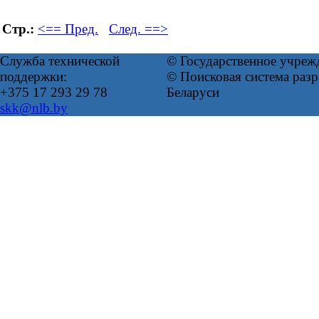
Стр.:
<== Пред.
След. ==>
Служба технической
© Государственное учреж
поддержки:
© Поисковая система ра
+375 17 293 29 78
Беларуси
skk@nlb.by