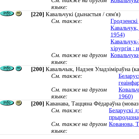
См. также на другом
Ковальчуки
языке:
[220]
Кавальчукі (дынастыя / сям'я)
См. также:
Гродзенскі
Кавальчук, 
1954)
Кавальчук-
хірургія ; 
См. также на другом
Ковальчуки
языке:
[200]
Кавальчык, Надзея Уладзіміраўна (ка
См. также:
Беларус
геаінфа
См. также на другом
Ковальч
языке:
1960)
[200]
Каванава, Таццяна Фёдараўна (мовазн
См. также:
Беларускі д
прыродазна
См. также на другом
Кованова, 
языке: