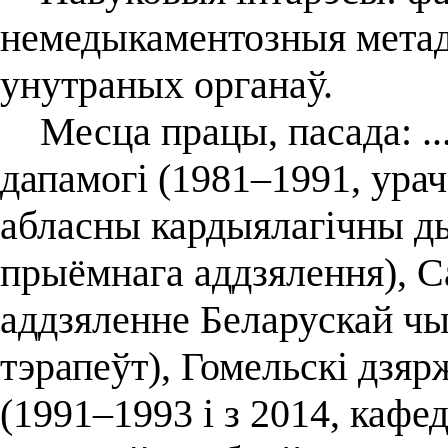
немедыкаментозныя метад
унутраных органаў.
Месца працы, пасада: ..
дапамогі (1981–1991, урач
абласны кардыялагічны д
прыёмнага аддзялення), 
аддзяленне Беларускай чы
тэрапеўт), Гомельскі дзя
(1991–1993 і з 2014, кафед