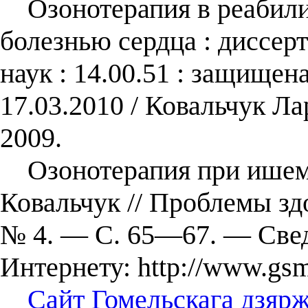
Озонотерапия в реабили
болезнью сердца : диссерт
наук : 14.00.51 : защищен
17.03.2010 / Ковальчук Л
2009.
Озонотерапия при ишемич
Ковальчук // Проблемы зд
№ 4. — С. 65—67. — Свед
Интернету: http://www.gsmu
Сайт Гомельскага дзяр