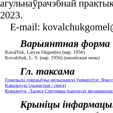
агульнаўрачэбнай практык
2023.
E-mail: kovalchukgomel
Варыянтная форма
Kaval'čuk, Larysa Sârgeeŭna (нар. 1956)
Kovalchuk, L. S. (нар. 1956)
(англійская мова)
Гл. таксама
Гомельскі дзяржаўны медыцынскі ўніверсітэт. Факул
Кавальчукі (дынастыя / сям'я)
Ковальчук, Лариса Сергеевна (кандидат медицинских
Крыніцы інфармацы