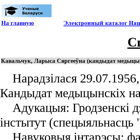
На главную
С
Кавальчук, Ларыса Сяргееўна (кандыдат медыцынс
Нарадзілася 29.07.1956, г
Кандыдат медыцынскіх нав
Адукацыя: Гродзенскі д
інстытут (спецыяльнасць "
Навуковыя інтарэсы: фар