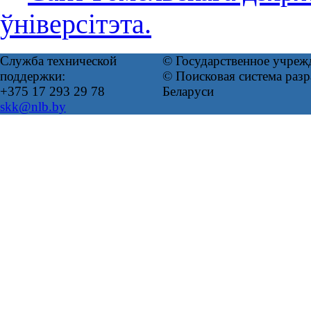
ўніверсітэта.
Служба технической
© Государственное учреж
поддержки:
© Поисковая система ра
+375 17 293 29 78
Беларуси
skk@nlb.by