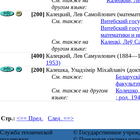
См. также на
Калецкий, Л
другом языке:
[200]
Калецкий, Лев Самойлович (математ
См. также:
Витебский гос
Витебский гос
математики и 
См. также на
Калецкі, Леў С
другом языке:
[400]
Калецкий, Лев Самуилович (1884
1953)
[200]
Калешка, Уладзімір Міхайлавіч (докта
См. также:
Беларуск
факультэ
См. также на другом
Колешко,
языке:
; род. 19
Стр.:
<== Пред.
След. ==>
Служба технической
© Государственное учреж
поддержки:
© Поисковая система ра