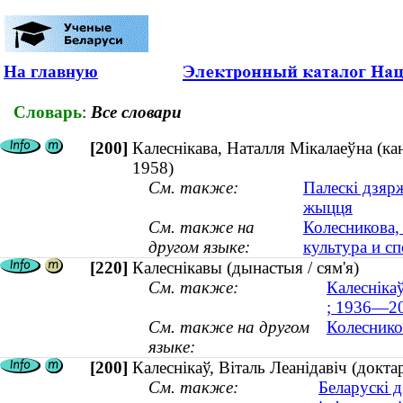
На главную
Словарь
:
Все словари
[200]
Калеснікава, Наталля Мікалаеўна (кан
1958)
См. также:
Палескі дзярж
жыцця
См. также на
Колесникова,
другом языке:
культура и сп
[220]
Калеснікавы (дынастыя / сям'я)
См. также:
Калеснікаў
; 1936—2
См. также на другом
Колеснико
языке:
[200]
Калеснікаў, Віталь Леанідавіч (докт
См. также:
Беларускі д