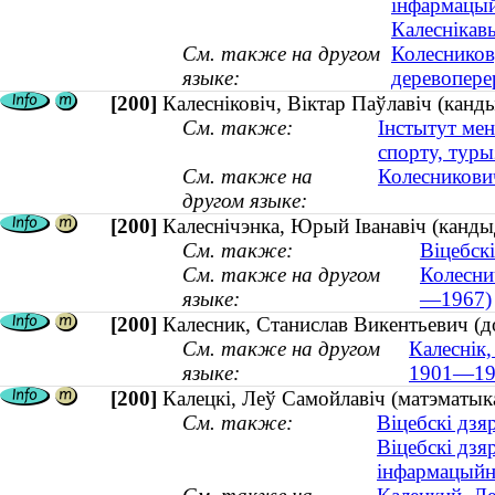
інфармацый
Калеснікавы
См. также на другом
Колесников
языке:
деревопере
[200]
Калесніковіч, Віктар Паўлавіч (канд
См. также:
Інстытут ме
спорту, туры
См. также на
Колесникович
другом языке:
[200]
Калеснічэнка, Юрый Іванавіч (канд
См. также:
Віцебск
См. также на другом
Колесни
языке:
—1967)
[200]
Калесник, Станислав Викентьевич (д
См. также на другом
Калеснік,
языке:
1901—19
[200]
Калецкі, Леў Самойлавіч (матэматы
См. также:
Віцебскі дзя
Віцебскі дзя
інфармацыйн