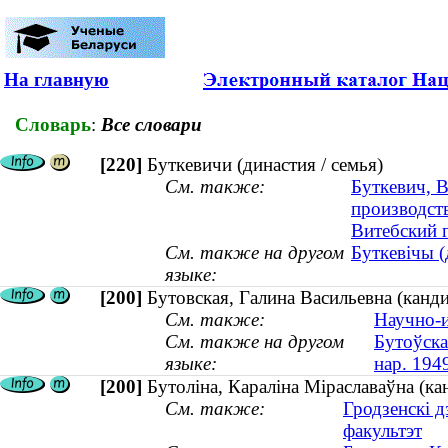
На главную
Словарь
:
Все словари
[220]
Буткевичи (династия / семья)
См. также:
Буткевич, В
производств
Витебский 
См. также на другом
Буткевічы (
языке:
[200]
Бутовская, Галина Васильевна (канди
См. также:
Научно-и
См. также на другом
Бутоўская
языке:
нар. 194
[200]
Бутоліна, Караліна Міраславаўна (ка
См. также:
Гродзенскі 
факультэт