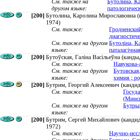
См. также на
Бутолина, К
другом языке:
патологическ
[200]
Бутолина, Каролина Мирославовна (к
1974)
См. также:
Гродненски
диагностиче
См. также на другом
Бутоліна, К
языке:
паталагічная
[200]
Бутоўская, Галіна Васільеўна (кандыд
См. также:
Навукова-
См. также на другом
Бутовская
языке:
химия ; ро
[200]
Бутрим, Георгий Алексеевич (кандида
См. также:
Госуда
(Минс
См. также на другом
Бутрым
языке:
[200]
Бутрим, Сергей Михайлович (кандид
1972)
См. также:
Научно-исс