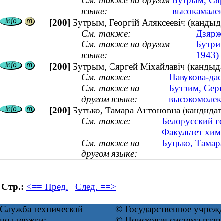
См. также на другом
Бутрым, Сяр
языке:
высокамалек
[200]
Бутрым, Георгій Аляксеевіч (кандыда
См. также:
Дзярж
См. также на другом
Бутри
языке:
1943)
[200]
Бутрым, Сяргей Мiхайлавiч (кандыда
См. также:
Навукова-дас
См. также на
Бутрим, Сер
другом языке:
высокомолек
[200]
Бутько, Тамара Антоновна (кандидат
См. также:
Белорусский г
Факультет хим
См. также на
Буцько, Тамар
другом языке:
Стр.:
<== Пред.
След. ==>
Служба технической
© Государственное учреж
поддержки:
© Поисковая система ра