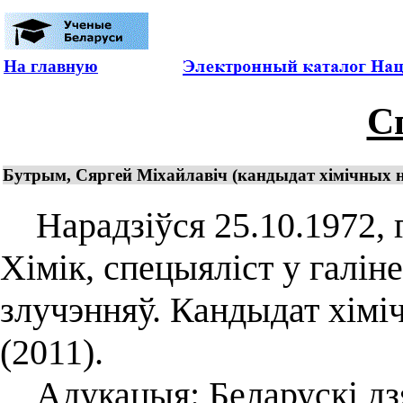
На главную
С
Бутрым, Сяргей Мiхайлавiч (кандыдат хімічных н
Нарадзіўся 25.10.1972, г.
Хімік, спецыяліст у галін
злучэнняў. Кандыдат хіміч
(2011).
Адукацыя: Беларускі дзя