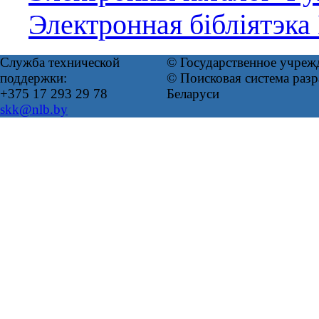
Электронная бібліятэка
Служба технической
© Государственное учреж
поддержки:
© Поисковая система ра
+375 17 293 29 78
Беларуси
skk@nlb.by