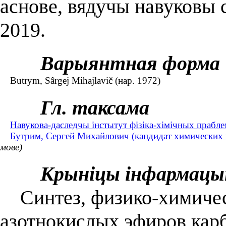
аснове, вядучы навуковы 
2019.
Варыянтная форма
Butrym, Sârgej Mihajlavič (нар. 1972)
Гл. таксама
Навукова-даследчы інстытут фізіка-хімічных прабле
Бутрим, Сергей Михайлович (кандидат химических н
мове)
Крыніцы інфармацы
Синтез, физико-химичес
азотнокислых эфиров карб