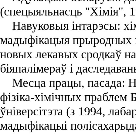
(спецыяльнасць "Хімія", 1
Навуковыя інтарэсы: хім
мадыфікацыя прыродных п
новых лекавых сродкаў н
біяпалімераў і даследаван
Месца працы, пасада: На
фізіка-хімічных праблем 
ўніверсітэта (з 1994, лаб
мадыфікацыі полісахарыда