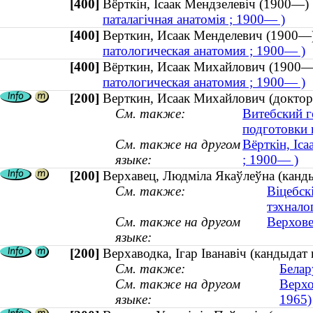
[400]
Вёрткін, Ісаак Мендзелевіч (1900
паталагічная анатомія ; 1900— )
[400]
Верткин, Исаак Менделевич (190
патологическая анатомия ; 1900— )
[400]
Вёрткин, Исаак Михайлович (190
патологическая анатомия ; 1900— )
[200]
Верткин, Исаак Михайлович (доктор 
См. также:
Витебский г
подготовки
См. также на другом
Вёрткін, Іса
языке:
; 1900— )
[200]
Верхавец, Людміла Якаўлеўна (канды
См. также:
Віцебск
тэхнало
См. также на другом
Верхове
языке:
[200]
Верхаводка, Iгар Iванавiч (кандыдат
См. также:
Белар
См. также на другом
Верхо
языке:
1965)