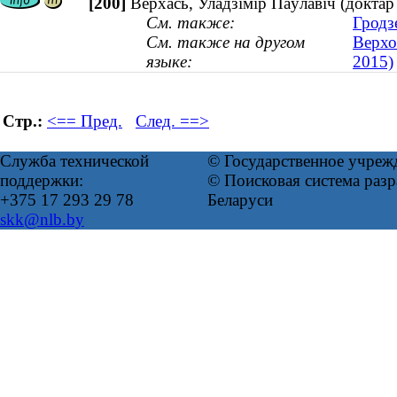
[200]
Верхась, Уладзімір Паўлавіч (докта
См. также:
Гродз
См. также на другом
Верхо
языке:
2015)
Стр.:
<== Пред.
След. ==>
Служба технической
© Государственное учреж
поддержки:
© Поисковая система ра
+375 17 293 29 78
Беларуси
skk@nlb.by