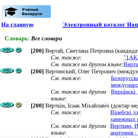
На главную
Словарь
:
Все словари
[200]
Вертай, Светлана Петровна (кандидат
См. также:
"1AK
См. также на другом языке:
Вярта
[200]
Вертинский, Олег Петрович (междун
См. также:
Белорусск
междунар
См. также на другом
Вярцінскі,
языке:
[200]
Вёрткін, Ісаак Міхайлавіч (доктар м
См. также:
Віцебскі д
замежных 
См. также на другом
Верткин, И
языке:
анатомия ;