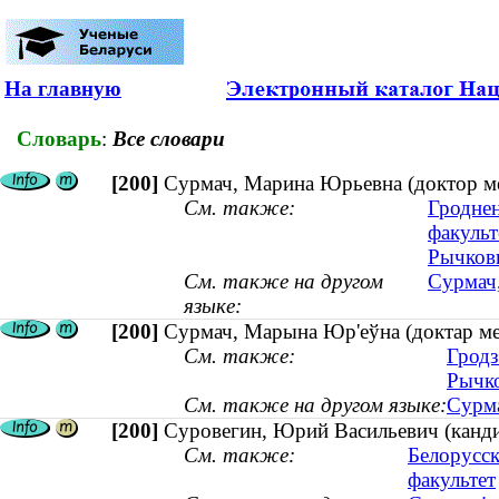
На главную
Словарь
:
Все словари
[200]
Сурмач, Марина Юрьевна (доктор ме
См. также:
Гроднен
факульт
Рычковы
См. также на другом
Сурмач,
языке:
[200]
Сурмач, Марына Юр'еўна (доктар мед
См. также:
Гродз
Рычко
См. также на другом языке:
Сурма
[200]
Суровегин, Юрий Васильевич (кандид
См. также:
Белорусск
факультет