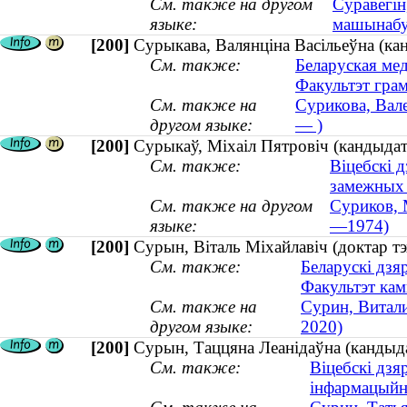
См. также на другом
Суравегін
языке:
машынабуд
[200]
Сурыкава, Валянціна Васільеўна (кан
См. также:
Беларуская ме
Факультэт грам
См. также на
Сурикова, Вале
другом языке:
— )
[200]
Сурыкаў, Міхаіл Пятровіч (кандыдат
См. также:
Віцебскі 
замежных 
См. также на другом
Суриков, 
языке:
—1974)
[200]
Сурын, Віталь Міхайлавіч (доктар т
См. также:
Беларускі дзя
Факультэт кам
См. также на
Сурин, Витали
другом языке:
2020)
[200]
Сурын, Таццяна Леанідаўна (кандыда
См. также:
Віцебскі дзя
інфармацыйн