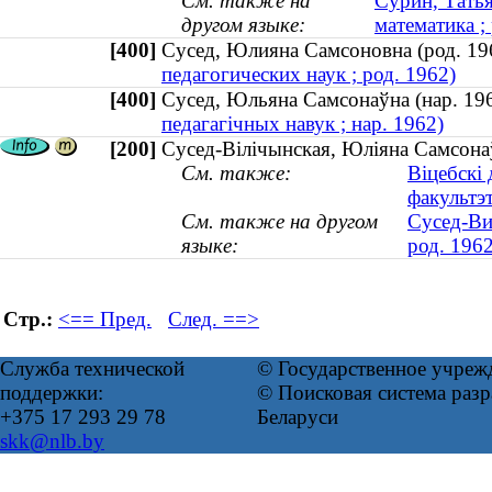
См. также на
Сурин, Татья
другом языке:
математика ;
[400]
Сусед, Юлияна Самсоновна (род. 
педагогических наук ; род. 1962)
[400]
Сусед, Юльяна Самсонаўна (нар. 
педагагічных навук ; нар. 1962)
[200]
Сусед-Вілічынская, Юліяна Самсонаў
См. также:
Віцебскі
факультэ
См. также на другом
Сусед-Ви
языке:
род. 1962
Стр.:
<== Пред.
След. ==>
Служба технической
© Государственное учреж
поддержки:
© Поисковая система ра
+375 17 293 29 78
Беларуси
skk@nlb.by