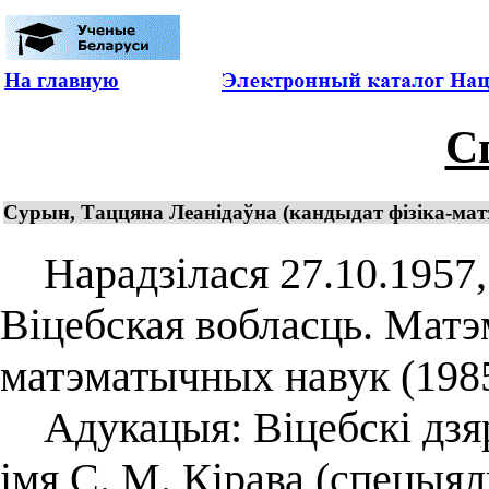
На главную
С
Сурын, Таццяна Леанідаўна (кандыдат фізіка-мат
Нарадзілася 27.10.1957, 
Віцебская вобласць. Матэ
матэматычных навук (1985)
Адукацыя: Віцебскі дзяр
імя С. М. Кірава (спецыял