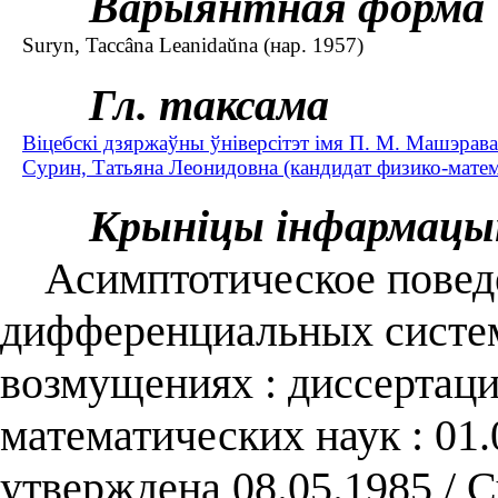
Варыянтная форма
Suryn, Taccâna Leanіdaŭna (нар. 1957)
Гл. таксама
Віцебскі дзяржаўны ўніверсітэт імя П. М. Машэрава
Сурин, Татьяна Леонидовна (кандидат физико-матема
Крыніцы інфармацы
Асимптотическое повед
дифференциальных систе
возмущениях : диссертация
математических наук : 01.
утверждена 08.05.1985 / 