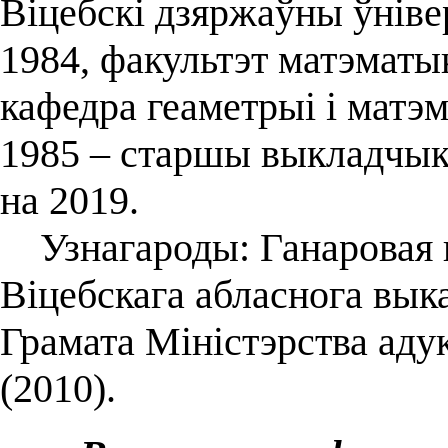
Віцебскі дзяржаўны ўніве
1984, факультэт матэматы
кафедра геаметрыі і матэма
1985 – старшы выкладчык,
на 2019.
Узнагароды: Ганаровая г
Віцебскага абласнога выка
Грамата Міністэрства аду
(2010).