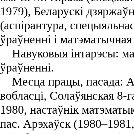
1979), Беларускі дзяржаўны
(аспірантура, спецыяльн
ўраўненні і матэматычная 
Навуковыя інтарэсы: ма
ўраўненні.
Месца працы, пасада: А
вобласці, Солаўянская 8-г
1980, настаўнік матэматыкі
пас. Арэхаўск (1980–1981,