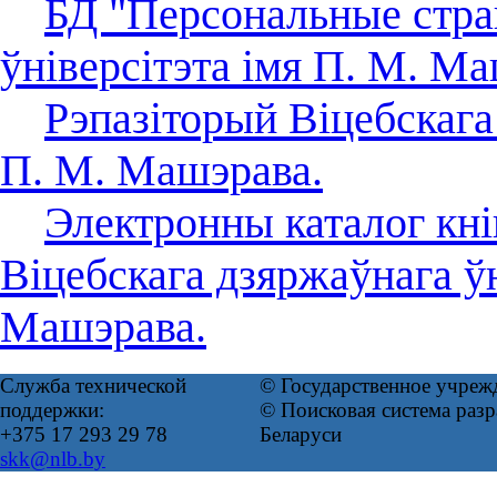
БД "Персональные стра
ўніверсітэта імя П. М. Ма
Рэпазіторый Віцебскага
П. М. Машэрава.
Электронны каталог кні
Віцебскага дзяржаўнага ўн
Машэрава.
Служба технической
© Государственное учреж
поддержки:
© Поисковая система ра
+375 17 293 29 78
Беларуси
skk@nlb.by