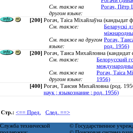
Рогачи (динас
См. также на
Рогач, Пётр 
другом языке:
[200]
Рогач, Таіса Міхайлаўна (кандыдат фі
См. также:
Беларускі д
міжнародны
См. также на другом
Рогач, Таис
языке:
род. 1956)
[200]
Рогач, Таиса Михайловна (кандидат ф
См. также:
Белорусский г
международны
См. также на
Рогач, Таіса М
другом языке:
1956)
[400]
Рогач, Таисия Михайловна (род. 1
наук ; языкознание ; род. 1956)
Стр.:
<== Пред.
След. ==>
Служба технической
© Государственное учреж
поддержки:
© Поисковая система ра