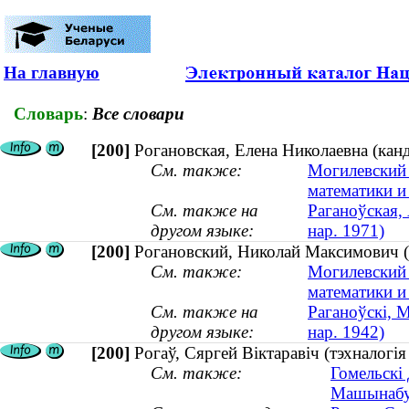
На главную
Словарь
:
Все словари
[200]
Рогановская, Елена Николаевна (канд
См. также:
Могилевский 
математики и
См. также на
Раганоўская,
другом языке:
нар. 1971)
[200]
Рогановский, Николай Максимович (д
См. также:
Могилевский 
математики и
См. также на
Раганоўскі, М
другом языке:
нар. 1942)
[200]
Рогаў, Сяргей Віктаравіч (тэхналогі
См. также:
Гомельскі 
Машынабу