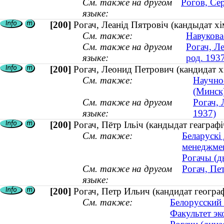
См. также на другом
Рогов, Се
языке:
[200]
Рогач, Леанiд Пятровiч (кандыдат хім
См. также:
Навукова
См. также на другом
Рогач, Л
языке:
род. 193
[200]
Рогач, Леонид Петрович (кандидат х
См. также:
Научно
(Минск
См. также на другом
Рогач, 
языке:
1937)
[200]
Рогач, Пётр Ільіч (кандыдат геаграфі
См. также:
Беларускі
менеджме
Рогачы (д
См. также на другом
Рогач, Пе
языке:
[200]
Рогач, Петр Ильич (кандидат географ
См. также:
Белорусский 
Факультет э