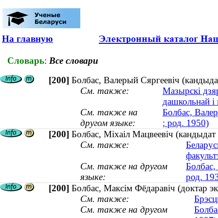
На главную
Словарь
:
Все словари
[200]
Болбас, Валерый Сяргеевіч (кандыдат
См. также:
Мазырскі дзяр
дашкольнай і 
См. также на
Болбас, Валер
другом языке:
; род. 1950)
[200]
Болбас, Міхаіл Мацвеевіч (кандыдат 
См. также:
Беларус
факульт
См. также на другом
Болбас,
языке:
род. 19
[200]
Болбас, Максім Фёдаравіч (доктар э
См. также:
Брэсц
См. также на другом
Болба