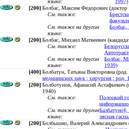
языке:
1997)
[200]
Болбас, Максим Федорович (доктор
См. также:
Брестск
факульт
См. также на другом
Болбас,
языке:
[200]
Болбас, Михаил Матвеевич (кандидат 
См. также:
Белорусск
Автотракт
См. также на другом
Болбас, Мі
языке:
1939)
[400]
Болбатун, Татьяна Викторовна (ро
медицинских наук ; хирургия ; род. 
[200]
Болботунов, Афанасий Астафьевич (к
1940)
См. также:
Полоцкий го
информацио
См. также на другом
Балбатуноў, 
языке:
лясная гаспа
[200]
Болбышко, Валерий Александрович (к