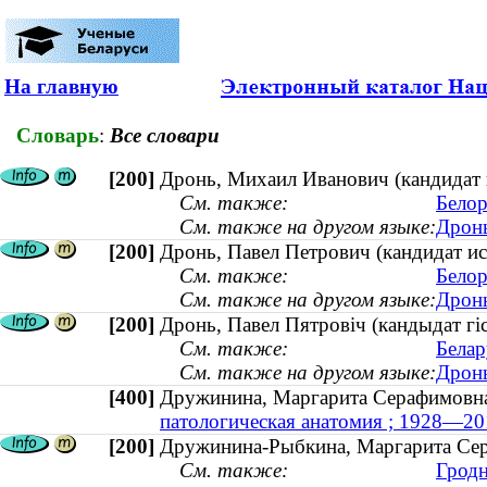
На главную
Словарь
:
Все словари
[200]
Дронь, Михаил Иванович (кандидат п
См. также:
Белор
См. также на другом языке:
Дронь
[200]
Дронь, Павел Петрович (кандидат и
См. также:
Белор
См. также на другом языке:
Дронь
[200]
Дронь, Павел Пятровіч (кандыдат г
См. также:
Белар
См. также на другом языке:
Дронь
[400]
Дружинина, Маргарита Серафимо
патологическая анатомия ; 1928—20
[200]
Дружинина-Рыбкина, Маргарита Сера
См. также:
Гродн