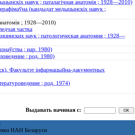
цынскіх навук ; паталагічная анатомія ; 1928—2010)
рафімаўна (кандыдат медыцынскіх навук ;
анатомія ; 1928—2010)
ледчая частка
цинских наук ; патологическая анатомия ; 1928—
знаўства ; нар. 1980)
оведение ; род. 1980)
нск). Факультэт інфармацыйна-дакументных
тературоведение ; род. 1974)
Выдавать начиная с:
6
тики НАН Беларуси