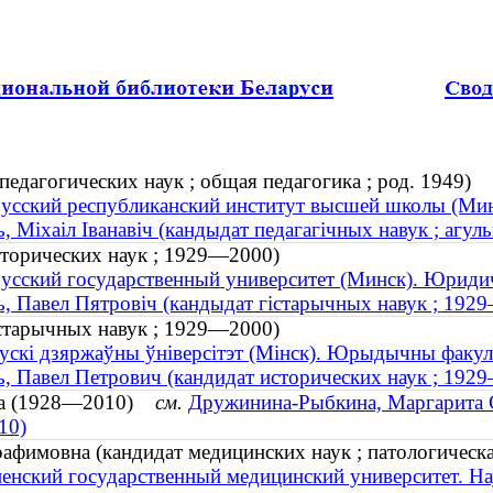
едагогических наук ; общая педагогика ; род. 1949)
усский республиканский институт высшей школы (Ми
, Мiхаiл Iванавiч (кандыдат педагагічных навук ; агульн
сторических наук ; 1929—2000)
усский государственный университет (Минск). Юриди
, Павел Пятровіч (кандыдат гістарычных навук ; 192
істарычных навук ; 1929—2000)
ускі дзяржаўны ўніверсітэт (Мінск). Юрыдычны факул
, Павел Петрович (кандидат исторических наук ; 192
вна (1928—2010)
см.
Дружинина-Рыбкина, Маргарита С
10)
фимовна (кандидат медицинских наук ; патологическ
енский государственный медицинский университет. На