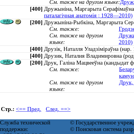
См. также на другом языке:
Дружы
[400]
Дружыніна, Маргарыта Серафімаў
паталагічная анатомія ; 1928—2010)
[200]
Дружыніна-Рыбкіна, Маргарыта Сера
См. также:
Гродз
См. также на другом
Дружи
языке:
2010)
[400]
Друзік, Наталля Уладзіміраўна (на
[400]
Друзик, Наталия Владимировна (ро
[200]
Друк, Галіна Мацвееўна (кандыдат фі
См. также:
Белар
камун
См. также на другом
Друк,
языке:
Стр.:
<== Пред.
След. ==>
Служба технической
© Государственное учреж
поддержки:
© Поисковая система раз