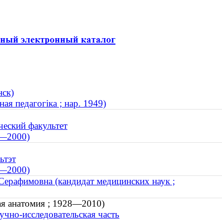
нск)
ая педагогіка ; нар. 1949)
ческий факультет
9—2000)
ьтэт
9—2000)
ерафимовна (кандидат медицинских наук ;
ая анатомия ; 1928—2010)
учно-исследовательская часть