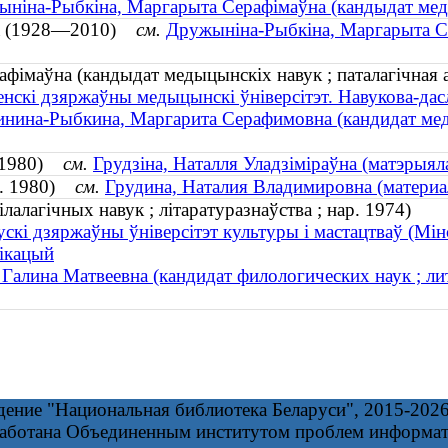
ніна-Рыбкіна, Маргарыта Серафімаўна (кандыдат меды
на (1928—2010)
см.
Дружыніна-Рыбкіна, Маргарыта Се
фімаўна (кандыдат медыцынскіх навук ; паталагічная 
енскі дзяржаўны медыцынскі ўніверсітэт. Навукова-дас
нина-Рыбкина, Маргарита Серафимовна (кандидат меди
р. 1980)
см.
Грудзіна, Наталля Уладзіміраўна (матэрыяла
д. 1980)
см.
Грудина, Наталия Владимировна (материал
лалагічных навук ; літаратуразнаўства ; нар. 1974)
ускі дзяржаўны ўніверсітэт культуры і мастацтваў (Мі
ікацый
 Галина Матвеевна (кандидат филологических наук ; ли
дение "Национальная библиотека Беларуси", 2015-202
работана Объединенным институтом проблем информа