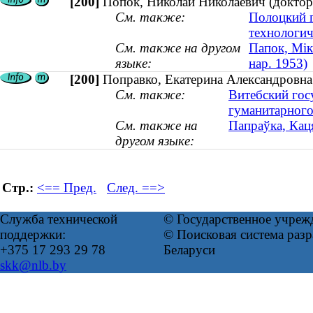
[200]
Попок, Николай Николаевич (доктор 
См. также:
Полоцкий г
технологич
См. также на другом
Папок, Мік
языке:
нар. 1953)
[200]
Поправко, Екатерина Александровна 
См. также:
Витебский гос
гуманитарного
См. также на
Папраўка, Каця
другом языке:
Стр.:
<== Пред.
След. ==>
Служба технической
© Государственное учреж
поддержки:
© Поисковая система ра
+375 17 293 29 78
Беларуси
skk@nlb.by