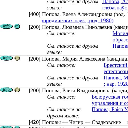
См. также на другом
Папова, Ал
языке:
глебазнаўс
[400]
Попова, Елена Александровна (род
юридических наук ; род. 1980)
[200]
Попова, Людмила Николаевна (кандид
См. также:
Могиле
образ
См. также на другом
Папова
языке:
[200]
Попова, Мария Алексеевна (кандидат 
См. также:
Брестский
естествоз
См. также на другом
Папова, М
языке:
; нар. 192
[200]
Попова, Раиса Владимировна (канди
См. также:
Белорусская го
управления и 
См. также на
Папова, Раіса 
другом языке:
[420]
Поповы — Чигир — Свадковские