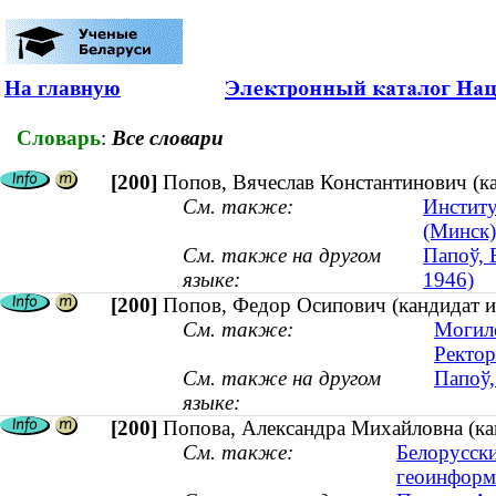
На главную
Словарь
:
Все словари
[200]
Попов, Вячеслав Константинович (кан
См. также:
Институ
(Минск)
См. также на другом
Папоў, 
языке:
1946)
[200]
Попов, Федор Осипович (кандидат и
См. также:
Могиле
Ректор
См. также на другом
Папоў,
языке:
[200]
Попова, Александра Михайловна (ка
См. также:
Белорусски
геоинформ