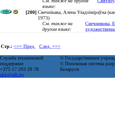
См. также на другом
Святлоў,
языке:
[200]
Свечнікава, Алена Уладзіміраўна (кан
1973)
См. также на
Свечникова, Е
другом языке:
художественна
Стр.:
<== Пред.
След. ==>
Служба технической
© Государственное учреж
поддержки:
© Поисковая система ра
+375 17 293 29 78
Беларуси
skk@nlb.by