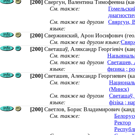
[200]
Свергун, Валентина Тимофеевна (ка
См. также:
Гомельски
диагностич
См. также на другом
Свяргун, В
языке:
[200]
Свержинский, Арон Иосифович (гео
См. также на другом языке:
Свярж
[200]
Светашаў, Аляксандр Георгіевіч (кан
См. также:
Нацыянальн
См. также на другом
Светашев, 
языке:
физика ; ро
[200]
Светашев, Александр Георгиевич (ка
См. также:
Националь
(Минск)
См. также на другом
Светашаў,
языке:
фізіка ; на
[200]
Светлов, Борис Владимирович (канди
См. также:
Белорус
Ректор
Республ