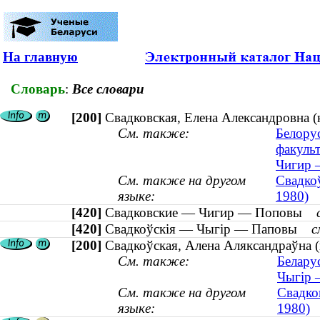
На главную
Словарь
:
Все словари
[200]
Свадковская, Елена Александровна (
См. также:
Белору
факульт
Чигир 
См. также на другом
Свадко
языке:
1980)
[420]
Свадковские — Чигир — Поповы
[420]
Свадкоўскія — Чыгір — Паповы
с
[200]
Свадкоўская, Алена Аляксандраўна 
См. также:
Белару
Чыгір 
См. также на другом
Свадко
языке:
1980)