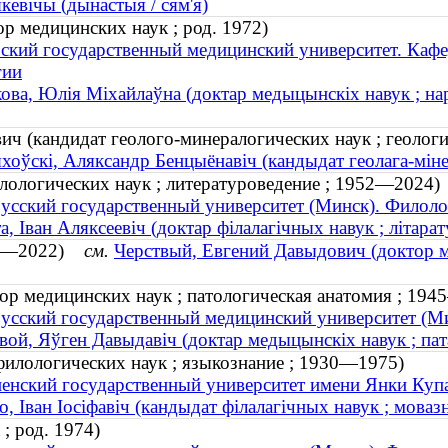
кевічы (дынастыя / сям'я)
р медицинских наук ; род. 1972)
ский государственный медицинский университет. Кафе
гии
ова, Юлія Міхайлаўна (доктар медыцынскіх навук ; на
ич (кандидат геолого-минералогических наук ; геолог
хоўскі, Аляксандр Бенцыёнавіч (кандыдат геолага-міне
лологических наук ; литературоведение ; 1952—2024)
усский государственный университет (Минск). Филоло
а, Іван Аляксеевіч (доктар філалагічных навук ; літар
945—2022)
см.
Черствый, Евгений Давыдович (доктор м
ор медицинских наук ; патологическая анатомия ; 19
усский государственный медицинский университет (Ми
вой, Яўген Давыдавіч (доктар медыцынскіх навук ; пат
филологических наук ; языкознание ; 1930—1975)
енский государственный университет имени Янки Куп
о, Іван Іосіфавіч (кандыдат філалагічных навук ; мова
; род. 1974)