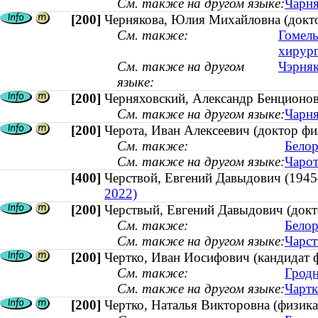
См. также на другом языке:
Чарня
[200]
Чернякова, Юлия Михайловна (докто
См. также:
Гомель
хирур
См. также на другом
Чэрняк
языке:
[200]
Черняховский, Александр Бенционов
См. также на другом языке:
Чарня
[200]
Черота, Иван Алексеевич (доктор фи
См. также:
Белор
См. также на другом языке:
Чарот
[400]
Черствой, Евгений Давыдович (1
2022)
[200]
Черствый, Евгений Давыдович (докт
См. также:
Белор
См. также на другом языке:
Чарст
[200]
Чертко, Иван Иосифович (кандидат 
См. также:
Гродн
См. также на другом языке:
Чартк
[200]
Чертко, Наталья Викторовна (физика 