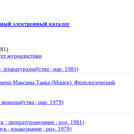
981)
тет журналистики
 літаратуразнаўства ; нар. 1981)
имени Максима Танка (Минск). Филологический
 мовазнаўства ; нар. 1979)
 ; литературоведение ; род. 1981)
к ; языкознание ; род. 1979)