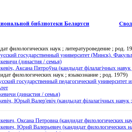
дат филологических наук ; литературоведение ; род. 1
усский государственный университет (Минск). Факуль
кевичи (династия / семья)
кевіч, Аксана Пятроўна (кандыдат філалагічных навук ;
дат филологических наук ; языкознание ; род. 1979)
усский государственный педагогический университет 
ьтет
евичи (династия / семья)
евіч, Юрый Валер'евіч (кандыдат філалагічных навук ;
кевич, Оксана Петровна (кандидат филологических наук
кевич, Юрий Валерьевич (кандидат филологических нау