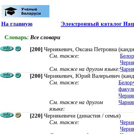
На главную
Словарь
:
Все словари
[200]
Чернякевич, Оксана Петровна (канди
См. также:
Белор
Черня
См. также на другом языке:
Чарня
[200]
Чернякевич, Юрий Валерьевич (канди
См. также:
Белор
факул
Черняк
См. также на другом
Чарняк
языке:
[220]
Чернякевичи (династия / семья)
См. также:
Черня
Черня