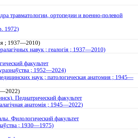
дра травматологии, ортопедии и военно-полевой
р. 1972)
ия ; 1937—2010)
ралагічных навук ; геалогія ; 1937—2010)
гический факультет
атуразнаўства ; 1952—2024)
едицинских наук ; патологическая анатомия ; 1945—
45—2022)
нск). Педиатрический факультет
алагічная анатомія ; 1945—2022)
алы. Филологический факультет
знаўства ; 1930—1975)