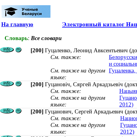
На главную
Словарь
:
Все словари
[200]
Гуцаленко, Леонид Авксентьевич (до
См. также:
Белорусски
и социальн
См. также на другом
Гуцаленка, 
языке:
[200]
Гуцановіч, Сяргей Аркадзьевіч (док
См. также:
Нацыян
См. также на другом
Гуцано
языке:
2012)
[200]
Гуцанович, Сергей Аркадьевич (док
См. также:
Нацио
См. также на другом
Гуцано
языке:
2012)