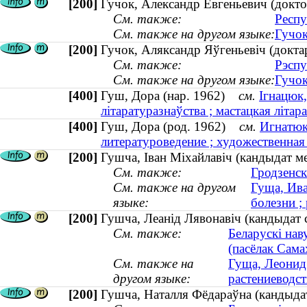
[200]
Гучок, Александр Евгеньевич (докто
См. также:
Респу
См. также на другом языке:
Гучок
[200]
Гучок, Аляксандр Яўгеньевіч (докта
См. также:
Рэспу
См. также на другом языке:
Гучок
[400]
Гуш, Дора (нар. 1962)
см.
Ігнацюк,
літаратуразнаўства ; мастацкая літара
[400]
Гуш, Дора (род. 1962)
см.
Игнатюк
литературоведение ; художественная 
[200]
Гушча, Іван Міхайлавіч (кандыдат м
См. также:
Гродзенск
См. также на другом
Гуща, Ива
языке:
болезни ;
[200]
Гушча, Леанід Лявонавіч (кандыдат с
См. также:
Беларускі нав
(пасёлак Сама
См. также на
Гуща, Леонид 
другом языке:
растениеводст
[200]
Гушча, Наталля Фёдараўна (кандыдат 