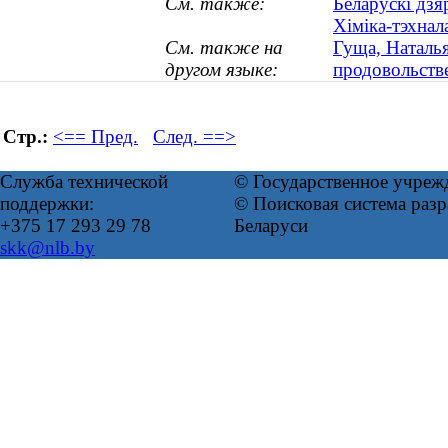
См. также:
Беларускі дзя
Хіміка-тэхнал
См. также на
Гуща, Наталья
другом языке:
продовольстве
Стр.:
<== Пред.
След. ==>
Служба технической
© Государственное учреж
поддержки:
© Поисковая система ра
+375 17 293 29 78
Беларуси
skk@nlb.by