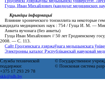
Гродзенскі дзяржаўны медыцынскі ўніверсітэт. Ляч
Гуща, Иван Михайлович (кандидат медицинских наук
Крыніцы інфармацыі
Влияние хронического тонзиллита на некоторые гемод
кандидата медицинских наук : 754 / Гуща И. М. ― Мин
Анкета вучонага (без анкеты)
Гуща Иван Михайлович // 50 лет Гродненскому госуд
2008. — С. 113.
Сайт Гродзенскага дзяржаўнага медыцынскага ўнівер
Электронны каталог Рэспубліканскай навуковай меды
Служба технической
© Государственное учреж
поддержки:
© Поисковая система раз
+375 17 293 29 78
skk@nlb.by