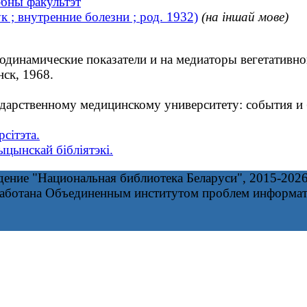
эбны факультэт
 ; внутренние болезни ; род. 1932)
(на іншай мове)
инамические показатели и на медиаторы вегетативной 
ск, 1968.
арственному медицинскому университету: события и б
сітэта.
цынскай бібліятэкі.
дение "Национальная библиотека Беларуси", 2015-202
работана Объединенным институтом проблем информа