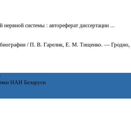
нервной системы : автореферат диссертации ...
иографии / П. В. Гарелик, Е. М. Тищенко. — Гродно,
6
тики НАН Беларуси