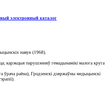
дыцынскіх навук (1968).
рца; карэкцыя парушэнняў гемадынамікі малога круга
га ўрача раёна), Гродзенскі дзяржаўны медыцынскі
рапіі).