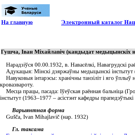
На главную
Гушча, Іван Міхайлавіч (кандыдат медыцынскіх на
Нарадзіўся 00.00.1932, в. Навасёлкі, Навагрудскі ра
Адукацыя: Мінскі дзяржаўны медыцынскі інстытут (
Навуковыя інтарэсы: хранічны танзіліт і яго ўплыў н
кровазвароту.
Месца працы, пасада: Іўеўская раённая бальніца (Гро
інстытут (1963–1977 – асістэнт кафедры прапедэўтыкі
Варыянтная форма
Gušča, Ivan Mihajlavič (нар. 1932)
Гл. таксама