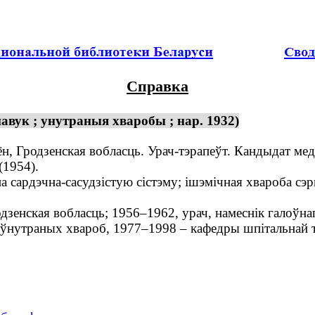
Справка
вук ; унутраныя хваробы ; нар. 1932)
ён, Гродзенская вобласць. Урач-тэрапеўт. Кандыдат ме
1954).
а сардэчна-сасудзістую сістэму; ішэмічная хвароба сэ
дзенская вобласць; 1956–1962, урач, намеснік галоўна
 ўнутраных хвароб, 1977–1998 – кафедры шпітальнай тэ