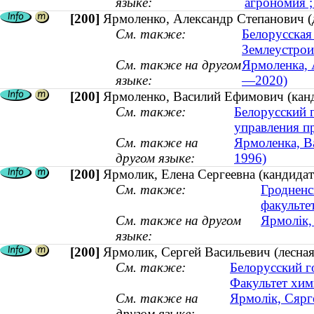
языке:
агрономия ;
[200]
Ярмоленко, Александр Степанович (д
См. также:
Белорусская
Землеустрои
См. также на другом
Ярмоленка, А
языке:
—2020)
[200]
Ярмоленко, Василий Ефимович (канд
См. также:
Белорусский г
управления п
См. также на
Ярмоленка, Ва
другом языке:
1996)
[200]
Ярмолик, Елена Сергеевна (кандидат
См. также:
Гродненс
факульте
См. также на другом
Ярмолік,
языке:
[200]
Ярмолик, Сергей Васильевич (лесна
См. также:
Белорусский г
Факультет хим
См. также на
Ярмолік, Сярге
другом языке: