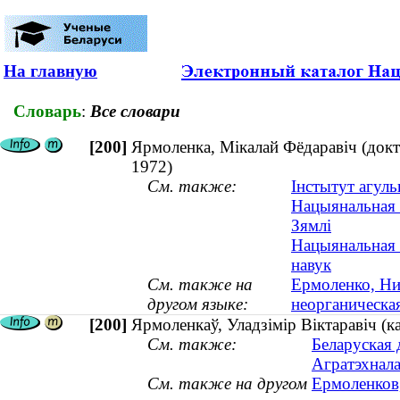
На главную
Словарь
:
Все словари
[200]
Ярмоленка, Мікалай Фёдаравіч (докта
1972)
См. также:
Інстытут агуль
Нацыянальная а
Зямлі
Нацыянальная а
навук
См. также на
Ермоленко, Ни
другом языке:
неорганическа
[200]
Ярмоленкаў, Уладзімір Віктаравіч (к
См. также:
Беларуская 
Агратэхнала
См. также на другом
Ермоленков,