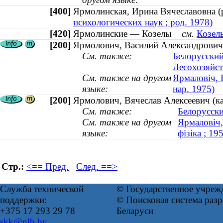
[400]
Ярмолинская, Ирина Вячеславовна 
психологических наук ; род. 1978)
[420]
Ярмолинские — Козелы
см.
Козел
[200]
Ярмолович, Василий Александрович (
См. также:
Белорусский
Лесохозяйст
См. также на другом
Ярмаловіч, В
языке:
нар. 1975)
[200]
Ярмолович, Вячеслав Алексеевич (к
См. также:
Белорусски
См. также на другом
Ярмаловіч,
языке:
фізіка ; 1
Стр.:
<== Пред.
След. ==>
Служба технической
© Государственное учреж
поддержки:
© Поисковая система ра
+375 17 293 29 78
Беларуси
skk@nlb.by