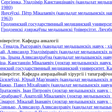
Сергіенка, Уладзімір Канстанцінавіч (кандыдат медыцынс
1980)
Янчэўскі, Пётр Мікалаевіч (кандыдат медыцынскіх навук 
1963)
Гродненский государственный медицинский университ
Гродзенскі дзяржаўны медыцынскі ўніверсітэт. Лячэб
іверсітэт. Кафедра анкалогіі
, Генадзь Рыгоравіч (кандыдат медыцынскіх навук ; хір
ай, Аляксандр Уладзіміравіч (кандыдат медыцынскіх нав
ць, Ірына Аляксандраўна (кандыдат медыцынскіх навук ;
іца, Канстанцін Мікалаевіч (доктар медыцынскіх навук ;
енский государственный медицинский университет. К
версітэт. Кафедра аперацыйнай хірургіі і тапаграфічн
Кісялеўскі, Юрый Мар'янавіч (кандыдат медыцынскіх нав
Лажко, Павел Міхайлавіч (кандыдат медыцынскіх навук ;
Пратасевіч, Іван Пятровіч (доктар медыцынскіх навук 
Серабракоў, Анатолій Мікалаевіч (доктар медыцынскіх н
Сімарот, Мікалай Іванавіч (доктар медыцынскіх навук ;
Сцянько, Аляксандр Аляксандравіч (кандыдат медыцынскі