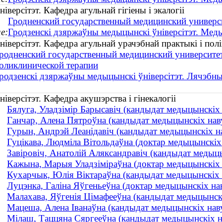
версітэт. Кафедра агульнай гігіены і экалогіі
Гродненский государственный медицинский универси
е:
Гродзенскі дзяржаўны медыцынскі ўніверсітэт. Мед
версітэт. Кафедра агульнай урачэбнай практыкі і полік
родненский государственный медицинский университет
оликлинической терапии
родзенскі дзяржаўны медыцынскі ўніверсітэт. Лячэбны
версітэт. Кафедра акушэрства і гінекалогіі
Бялуга, Уладзімір Барысавіч (кандыдат медыцынскіх на
Ганчар, Алена Пятроўна (кандыдат медыцынскіх навук 
Гурын, Андрэй Леанідавіч (кандыдат медыцынскіх наву
Гуцікава, Людміла Вітольдаўна (доктар медыцынскіх н
Завіровіч, Анатолій Аляксандравіч (кандыдат медыцын
Кажына, Марыя Уладзіміраўна (доктар медыцынскіх нав
Кухарчык, Юлія Віктараўна (кандыдат медыцынскіх нав
Луцэнка, Галіна Яўгеньеўна (доктар медыцынскіх нав
Малахава, Яўгенія Цімафееўна (кандыдат медыцынскіх 
Мацеша, Алена Іванаўна (кандыдат медыцынскіх навук 
Мілаш, Таццяна Сяргееўна (кандыдат медыцынскіх наву