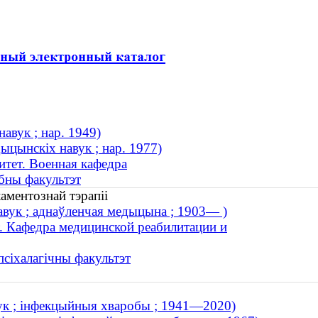
авук ; нар. 1949)
ыцынскіх навук ; нар. 1977)
тет. Военная кафедра
бны факультэт
аментознай тэрапіі
авук ; аднаўленчая медыцына ; 1903— )
. Кафедра медицинской реабилитации и
псіхалагічны факультэт
вук ; інфекцыйныя хваробы ; 1941—2020)