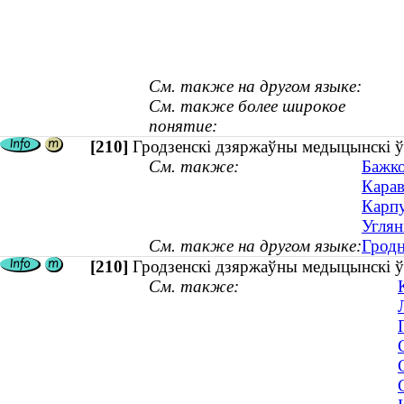
См. также на другом языке:
См. также более широкое
понятие:
[210]
Гродзенскі дзяржаўны медыцынскі ўн
См. также:
Бажко
Карав
Карпу
Углян
См. также на другом языке:
Гродн
[210]
Гродзенскі дзяржаўны медыцынскі ўні
См. также: