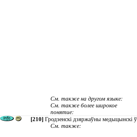
См. также на другом языке:
См. также более широкое
понятие:
[210]
Гродзенскі дзяржаўны медыцынскі ўнів
См. также: