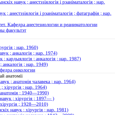
кіх навук ; анестэзіялогія і рэаніматалогія ; нар.
; анестэзіялогія і рэаніматалогія ; фатаграфія ; нар.
ет. Кафедра анестезиологии и реаниматологии
ны факультэт
ургія ; нар. 1960)
ук ; анкалогія ; нар. 1974)
 кардыялогія ; анкалогія ; нар. 1987)
 анкалогія ; нар. 1949)
афедра онкологии
ай анатоміі
ук ; анатомія чалавека ; нар. 1964)
 хірургія ; нар. 1964)
; анатомія ; 1940—1990)
авук ; хірургія ; 1897— )
 хірургія ; 1928—2010)
х навук ; хірургія ; нар. 1981)