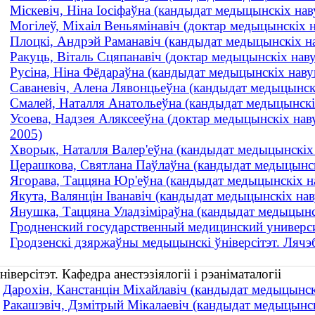
Міскевіч, Ніна Іосіфаўна (кандыдат медыцынскіх навук
Могілеў, Міхаіл Веньямінавіч (доктар медыцынскіх н
Плоцкі, Андрэй Раманавіч (кандыдат медыцынскіх наву
Ракуць, Віталь Сцяпанавіч (доктар медыцынскіх наву
Русіна, Ніна Фёдараўна (кандыдат медыцынскіх навук 
Саваневіч, Алена Лявонцьеўна (кандыдат медыцынскіх 
Смалей, Наталля Анатольеўна (кандыдат медыцынскіх н
Усоева, Надзея Аляксееўна (доктар медыцынскіх наву
2005)
Хворык, Наталля Валер'еўна (кандыдат медыцынскіх на
Церашкова, Святлана Паўлаўна (кандыдат медыцынскіх
Ягорава, Таццяна Юр'еўна (кандыдат медыцынскіх наву
Якута, Валянцін Іванавіч (кандыдат медыцынскіх нав
Янушка, Таццяна Уладзіміраўна (кандыдат медыцынскіх
Гродненский государственный медицинский универси
Гродзенскі дзяржаўны медыцынскі ўніверсітэт. Лячэ
ерсітэт. Кафедра анестэзіялогіі і рэаніматалогіі
Дарохін, Канстанцін Міхайлавіч (кандыдат медыцынскіх 
Ракашэвіч, Дзмітрый Мікалаевіч (кандыдат медыцынскіх 