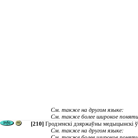
См. также на другом языке:
См. также более широкое поняти
[210]
Гродзенскі дзяржаўны медыцынскі ўні
См. также на другом языке:
См. также более широкое поняти