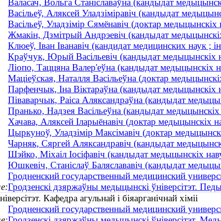
Валасач, Вольга Станіславаўна (кандыдат медыцынск
Васільеў, Аляксей Уладзіміравіч (кандыдат медыцынс
Васільеў, Уладзімір Сямёнавіч (доктар медыцынскіх
Жмакін, Дзмітрый Андрэевіч (кандыдат медыцынскіх
Клюеў, Іван Іванавіч (кандидат медицинских наук ;
Краўчук, Юрый Васільевіч (кандыдат медыцынскіх н
Ліопо, Таццяна Валер'еўна (кандыдат медыцынскіх н
Маціеўская, Наталля Васільеўна (доктар медыцынскі
Парфенчык, Іна Віктараўна (кандыдат медыцынскіх н
Піваварчык, Раіса Аляксандраўна (кандыдат медыцын
Пранько, Надзея Васільеўна (кандыдат медыцынскіх 
Хачава, Аляксей Іларыёнавіч (доктар медыцынскіх 
Цыркуноў, Уладзімір Максімавіч (доктар медыцынскі
Чарняк, Сяргей Аляксандравіч (кандыдат медыцынскі
Шэйко, Міхаіл Іосіфавіч (кандыдат медыцынскіх нав
Юшкевіч, Станіслаў Баляслававіч (кандыдат медыцы
Гродненский государственный медицинский универс
е:
Гродзенскі дзяржаўны медыцынскі ўніверсітэт. Пед
версітэт. Кафедра агульнай і біяарганічнай хіміі
Гродненский государственный медицинский универс
е:
Гродзенскі дзяржаўны медыцынскі ўніверсітэт. Мед