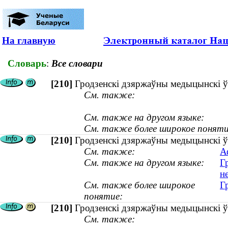
На главную
Словарь
:
Все словари
[210]
Гродзенскі дзяржаўны медыцынскі ўн
См. также:
См. также на другом языке:
См. также более широкое поняти
[210]
Гродзенскі дзяржаўны медыцынскі ўн
См. также:
А
См. также на другом языке:
Г
н
См. также более широкое
Г
понятие:
[210]
Гродзенскі дзяржаўны медыцынскі ў
См. также: