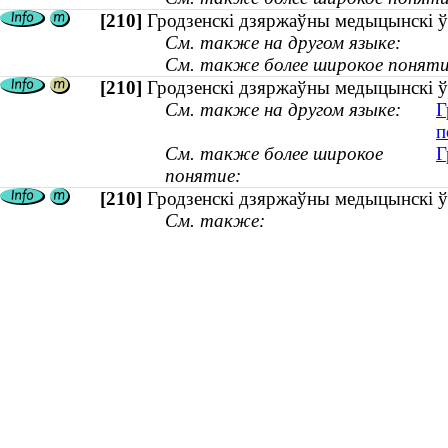
[210]
Гродзенскі дзяржаўны медыцынскі ўні
См. также на другом языке:
См. также более широкое поняти
[210]
Гродзенскі дзяржаўны медыцынскі ўні
См. также на другом языке:
Г
п
См. также более широкое
Г
понятие:
[210]
Гродзенскі дзяржаўны медыцынскі ўні
См. также: