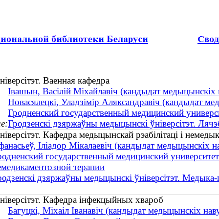
іверсітэт. Ваенная кафедра
Івашын, Васілій Міхайлавіч (кандыдат медыцынскіх н
Новасялецкі, Уладзімір Аляксандравіч (кандыдат мед
Гродненский государственный медицинский универси
е:
Гродзенскі дзяржаўны медыцынскі ўніверсітэт. Лячэ
іверсітэт. Кафедpа медыцынскай рэабілітаці і немедык
фанасьеў, Іліадор Мікалаевіч (кандыдат медыцынскіх н
родненский государственный медицинский университет
емедикаментозной терапии
родзенскі дзяржаўны медыцынскі ўніверсітэт. Медыка-
ніверсітэт. Кафедра інфекцыйных хвароб
Багуцкі, Міхаіл Іванавіч (кандыдат медыцынскіх на