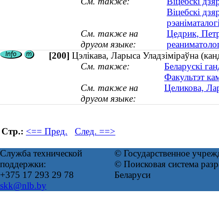
См. также:
Віцебскі дзя
Віцебскі дзя
рэаніматалог
См. также на
Цедрик, Петр
другом языке:
реаниматоло
[200]
Цэлікава, Ларыса Уладзіміраўна (кан
См. также:
Беларускі ган
Факультэт кам
См. также на
Целикова, Ла
другом языке:
Стр.:
<== Пред.
След. ==>
Служба технической
© Государственное учреж
поддержки:
© Поисковая система ра
+375 17 293 29 78
Беларуси
skk@nlb.by