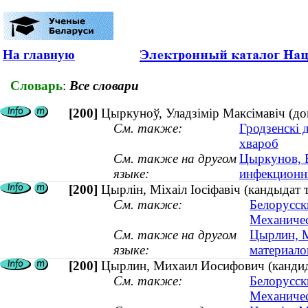
На главную
Словарь
:
Все словари
[200]
Цыркуноў, Уладзімір Максімавіч (до
См. также:
Гродзенскі 
хвароб
См. также на другом
Цыркунов, 
языке:
инфекционны
[200]
Цырлін, Міхаіл Іосіфавіч (кандыдат 
См. также:
Белорусск
Механичес
См. также на другом
Цырлин, М
языке:
материалов
[200]
Цырлин, Михаил Иосифович (кандидат
См. также:
Белорусск
Механичес