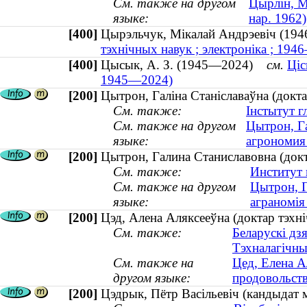
См. также на другом
Цырлін, Мі
языке:
нар. 1962)
[400]
Цырэльчук, Мікалай Андрэевіч (
тэхнічных навук ; электроніка ; 194
[400]
Цысык, А. З. (1945—2024)
см.
Ціс
1945—2024)
[200]
Цытрон, Галіна Станіславаўна (докта
См. также:
Інстытут гл
См. также на другом
Цытрон, Га
языке:
агрономия 
[200]
Цытрон, Галина Станиславовна (докт
См. также:
Институт 
См. также на другом
Цытрон, Г
языке:
аграномія 
[200]
Цэд, Алена Аляксееўна (доктар тэхні
См. также:
Беларускі дз
Тэхналагічны
См. также на
Цед, Елена А
другом языке:
продовольств
[200]
Цэдрык, Пётр Васільевіч (кандыдат м