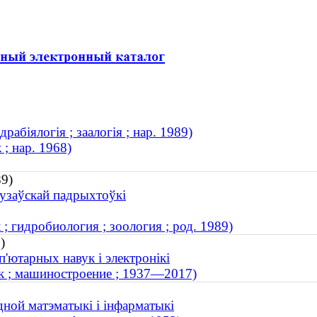
рабіялогія ; заалогія ; нар. 1989)
; нар. 1968)
89)
вузаўскай падрыхтоўкі
 гидробиология ; зоология ; род. 1989)
)
п'ютарных навук і электронікі
к ; машиностроение ; 1937—2017)
дной матэматыкі і інфарматыкі