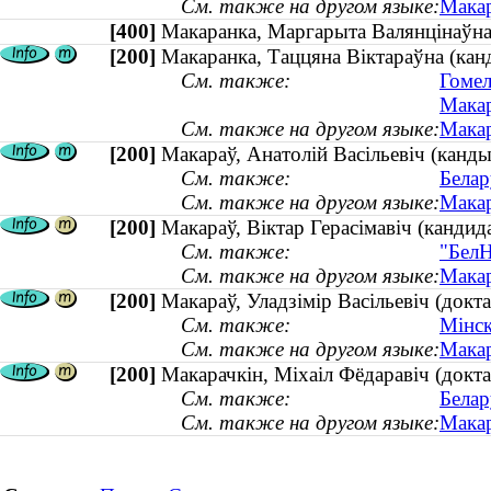
См. также на другом языке:
Макар
[400]
Макаранка, Маргарыта Валянціна
[200]
Макаранка, Таццяна Віктараўна (канд
См. также:
Гомел
Макар
См. также на другом языке:
Макар
[200]
Макараў, Анатолій Васільевіч (канды
См. также:
Белар
См. также на другом языке:
Макар
[200]
Макараў, Віктар Герасімавіч (кандида
См. также:
"БелН
См. также на другом языке:
Макар
[200]
Макараў, Уладзімір Васільевіч (докт
См. также:
Мінск
См. также на другом языке:
Макар
[200]
Макарачкін, Міхаіл Фёдаравіч (докт
См. также:
Белар
См. также на другом языке:
Макар