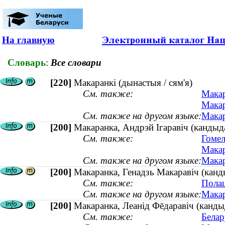
На главную
Словарь
:
Все словари
[220]
Макаранкі (дынастыя / сям'я)
См. также:
Макар
Макар
См. также на другом языке:
Макар
[200]
Макаранка, Андрэй Ігаравіч (кандыдат
См. также:
Гомел
Макар
См. также на другом языке:
Макар
[200]
Макаранка, Генадзь Макаравіч (кан
См. также:
Полац
См. также на другом языке:
Макар
[200]
Макаранка, Леанiд Фёдаравiч (кандыд
См. также:
Белар