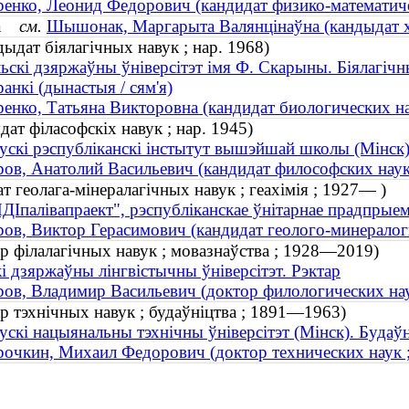
енко, Леонид Федорович (кандидат физико-математичес
ўна
см.
Шышонак, Маргарыта Валянцінаўна (кандыдат хім
ыдат біялагічных навук ; нар. 1968)
ьскі дзяржаўны ўніверсітэт імя Ф. Скарыны. Біялагічн
анкі (дынастыя / сям'я)
енко, Татьяна Викторовна (кандидат биологических нау
дат філасофскіх навук ; нар. 1945)
ускі рэспубліканскі інстытут вышэйшай школы (Мінск
ов, Анатолий Васильевич (кандидат философских наук 
т геолага-мінералагічных навук ; геахімія ; 1927— )
ДIпалiвапраект", рэспубліканскае ўнітарнае прадпрыем
ов, Виктор Герасимович (кандидат геолого-минералоги
ар філалагічных навук ; мовазнаўства ; 1928—2019)
і дзяржаўны лінгвістычны ўніверсітэт. Рэктар
ов, Владимир Васильевич (доктор филологических нау
ар тэхнічных навук ; будаўніцтва ; 1891—1963)
ускі нацыянальны тэхнічны ўніверсітэт (Мінск). Будаў
очкин, Михаил Федорович (доктор технических наук ;