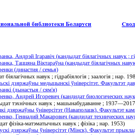
анка, Андрэй Ігаравіч (кандыдат біялагічных навук ; гід
анка, Таццяна Віктараўна (кандыдат біялагічных навук 
енки (династия / семья)
 біялагічных навук ; гідрабіялогія ; заалогія ; нар. 19
ьскі дзяржаўны медыцынскі ўніверсітэт. Факультэт да
анкі (дынастыя / сям'я)
енко, Андрей Игоревич (кандидат биологических наук ;
дыдат тэхнічных навук ; машынабудаванне ; 1937—2017
кі дзяржаўны ўніверсітэт (Наваполацк). Факультэт кам
енко, Геннадий Макарович (кандидат технических нау
ат фізіка-матэматычных навук ; фізіка ; нар. 1953)
ускі дзяржаўны ўніверсітэт (Мінск). Факультэт прыкла