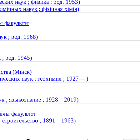
ких наук ; физика ; род. 1953)
ічных навук ; фізічная хімія)
ы факультэт
к ; род. 1968)
)
; род. 1945)
ства (Мінск)
ческих наук ; геохимия ; 1927— )
к ; языкознание ; 1928—2019)
нічы факультэт
 строительство ; 1891—1963)