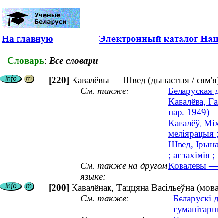
На главную
Словарь
:
Все словари
[220]
Кавалёвы — Швед (дынастыя / сям'я
См. также:
Беларуская 
Кавалёва, Га
нар. 1949)
Кавалёў, Мі
меліярацыя 
Швед, Ірына
; аграхімія ;
См. также на другом
Ковалевы — 
языке:
[200]
Кавалёнак, Таццяна Васiльеўна (мова
См. также:
Беларускі 
гуманітарн