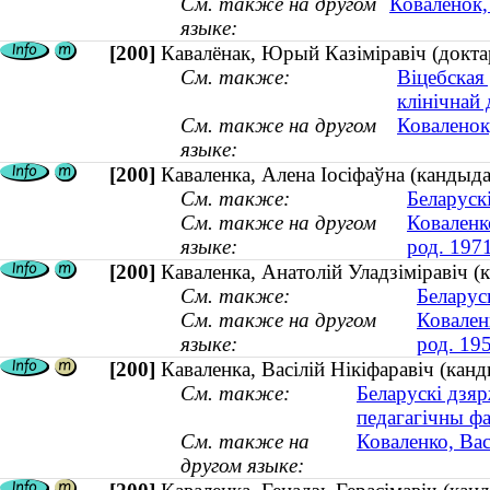
См. также на другом
Коваленок,
языке:
[200]
Кавалёнак, Юрый Казіміравіч (докта
См. также:
Віцебская
клінічнай
См. также на другом
Коваленок
языке:
[200]
Каваленка, Алена Іосіфаўна (кандыдат
См. также:
Беларуск
См. также на другом
Коваленк
языке:
род. 197
[200]
Каваленка, Анатолiй Уладзiмiравiч (
См. также:
Беларус
См. также на другом
Ковален
языке:
род. 19
[200]
Каваленка, Васілій Нікіфаравіч (ка
См. также:
Беларускі дзяр
педагагічны фа
См. также на
Коваленко, Ва
другом языке: