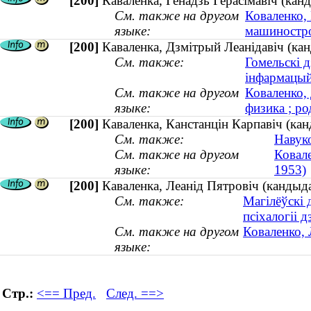
[200]
Каваленка, Генадзь Герасімавіч (ка
См. также на другом
Коваленко,
языке:
машиностр
[200]
Каваленка, Дзмітрый Леанідавіч (кан
См. также:
Гомельскі д
інфармацый
См. также на другом
Коваленко,
языке:
физика ; ро
[200]
Каваленка, Канстанцін Карпавіч (кан
См. также:
Навуко
См. также на другом
Ковале
языке:
1953)
[200]
Каваленка, Леанід Пятровіч (кандыда
См. также:
Магілёўскі 
псіхалогіі д
См. также на другом
Коваленко, 
языке:
Стр.:
<== Пред.
След. ==>