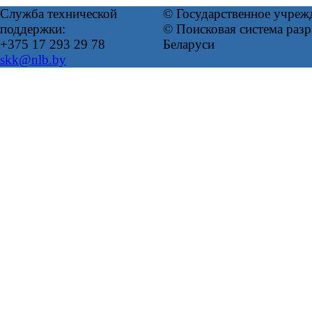
Служба технической
© Государственное учреж
поддержки:
© Поисковая система ра
+375 17 293 29 78
Беларуси
skk@nlb.by