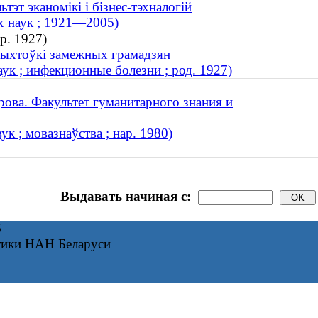
тэт эканомікі і бізнес-тэхналогій
х наук ; 1921—2005)
р. 1927)
дрыхтоўкі замежных грамадзян
к ; инфекционные болезни ; род. 1927)
ова. Факультет гуманитарного знания и
к ; мовазнаўства ; нар. 1980)
Выдавать начиная с:
6
тики НАН Беларуси