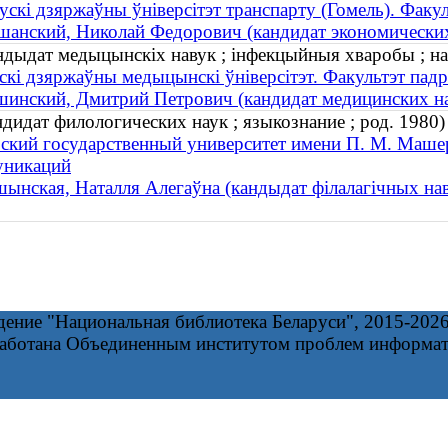
ускі дзяржаўны ўніверсітэт транспарту (Гомель). Факуль
анский, Николай Федорович (кандидат экономически
ндыдат медыцынскіх навук ; інфекцыйныя хваробы ; на
скі дзяржаўны медыцынскі ўніверсітэт. Факультэт па
инский, Дмитрий Петрович (кандидат медицинских нау
дидат филологических наук ; языкознание ; род. 1980)
ский государственный университет имени П. М. Машер
уникаций
ынская, Наталля Алегаўна (кандыдат філалагічных наву
дение "Национальная библиотека Беларуси", 2015-202
работана Объединенным институтом проблем информа