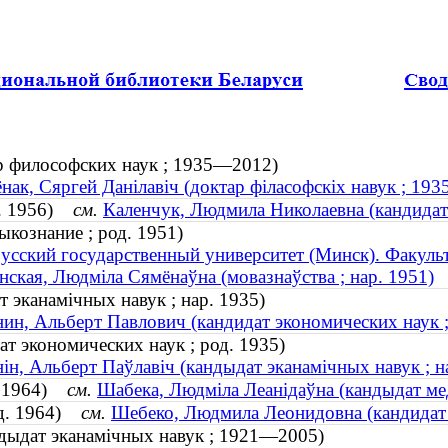
р философских наук ; 1935—2012)
нак, Сяргей Данілавіч (доктар філасофскіх навук ; 19
д. 1956)
см.
Каленчук, Людмила Николаевна (кандидат 
кознание ; род. 1951)
усский государственный университет (Минск). Факул
нская, Людмiла Сямёнаўна (мовазнаўства ; нар. 1951)
 эканамічных навук ; нар. 1935)
ин, Альберт Павлович (кандидат экономических наук ;
т экономических наук ; род. 1935)
ін, Альберт Паўлавіч (кандыдат эканамічных навук ; н
р. 1964)
см.
Шабека, Людміла Леанідаўна (кандыдат мед
од. 1964)
см.
Шебеко, Людмила Леонидовна (кандидат м
ндыдат эканамічных навук ; 1921—2005)