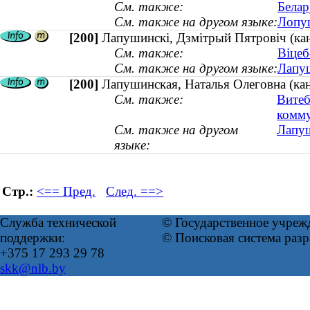
См. также:
Белар
См. также на другом языке:
Лопуш
[200]
Лапушинскі, Дзмітрый Пятровіч (ка
См. также:
Віцеб
См. также на другом языке:
Лапуш
[200]
Лапушинская, Наталья Олеговна (кан
См. также:
Витеб
комм
См. также на другом
Лапуш
языке:
Стр.:
<== Пред.
След. ==>
Служба технической
© Государственное учреж
поддержки:
© Поисковая система раз
+375 17 293 29 78
skk@nlb.by