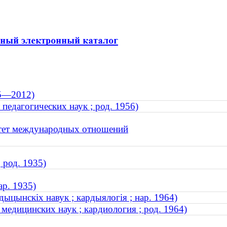
35—2012)
педагогических наук ; род. 1956)
ьтет международных отношений
 род. 1935)
ар. 1935)
ыцынскіх навук ; кардыялогія ; нар. 1964)
едицинских наук ; кардиология ; род. 1964)