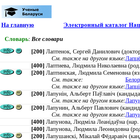
На главную
Словарь
:
Все словари
[200]
Лаптенок, Сергей Данилович (докто
См. также на другом языке:
Лапцё
[400]
Лаптиева, Людмила Николаевна (ро
[200]
Лаптинская, Людмила Семеновна (язы
См. также:
Белор
См. также на другом языке:
Лапцi
[200]
Лапунін, Альберт Паўлавіч (кандыдат
См. также на другом языке:
Лапун
[200]
Лапунин, Альберт Павлович (кандида
См. также на другом языке:
Лапун
[400]
Лапунова, Людміла Леанідаўна (на
[400]
Лапунова, Людмила Леонидовна (р
[200]
Лапушанскі, Мікалай Фёдаравіч (ка