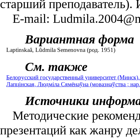
старший преподаватель). 
E-mail: Ludmila.2004@ma
Вариантная форма
Laptinskaâ, Lûdmila Semenovna (род. 1951)
См. также
Белорусский государственный университет (Минск
Лапцiнская, Людмiла Сямёнаўна (мовазнаўства ; нар
Источники информ
Методические рекоменда
презентаций как жанру де