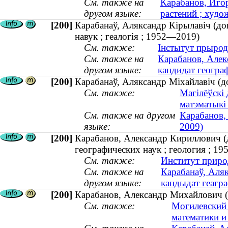
См. также на
Карабанов, Игор
другом языке:
растений ; худо
[200]
Карабанаў, Аляксандр Кірылавіч (до
навук ; геалогія ; 1952—2019)
См. также:
Інстытут прырод
См. также на
Карабанов, Алек
другом языке:
кандидат геогра
[200]
Карабанаў, Аляксандр Міхайлавіч (д
См. также:
Магілёўскі 
матэматыкі
См. также на другом
Карабанов,
языке:
2009)
[200]
Карабанов, Александр Кириллович (д
географических наук ; геология ; 1
См. также:
Институт приро
См. также на
Карабанаў, Аляк
другом языке:
кандыдат геагра
[200]
Карабанов, Александр Михайлович (
См. также:
Могилевский 
математики и