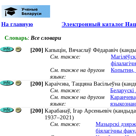
На главную
Словарь
:
Все словари
[200]
Капыцін, Вячаслаў Фёдаравіч (канд
См. также:
Магілёўск
філалагіч
См. также на другом
Копытин, 
языке:
[200]
Караiчэва, Таццяна Васiльеўна (канд
См. также:
Беларускі
См. также на другом
Караичева
языке:
языкознани
[200]
Карабанаў, Ігар Арсеньевіч (кандыдат 
1937–2021)
См. также:
Мазырскі дзяржа
біялагічны факу