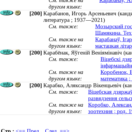
См. также на
Карабанаў, А
другом языке:
[200]
Карабанов, Игорь Арсеньевич (канди
литература ; 1937—2021)
См. также:
Мозырский гос
Шамякина. Тех
См. также на
Карабанаў, Ігар
другом языке:
мастацкая літа
[200]
Карабёнак, Яўгеній Веніямінавіч (к
См. также:
Віцебскі дзя
інфармацыйн
См. также на
Коробенок, Е
другом языке:
математика 
[200]
Карабко, Аляксандр Вікенцьевіч (кан
См. также:
Віцебская дзяржа
развядзення сельс
См. также на
Коробко, Алексан
другом языке:
зоотехния ; род. 
Стр.:
<== Пред.
След. ==>