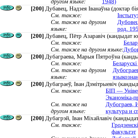
другом языке:
1948)
[200]
Дубавец, Надзея Іванаўна (доктар бія
См. также:
Інстытут
См. также на другом
Дубовец
языке:
род. 19
[200]
Дубавец, Пётр Азаравіч (кандыдат
См. также:
Белар
См. также на другом языке:
Дубов
[200]
Дубаграева, Марыя Пятроўна (кандыд
См. также:
Беларускі
См. также на другом
Дубограев
языке:
языкознан
[200]
Дубаграеў, Іван Дзмітрыевіч (кандыд
См. также:
БІП — Універ
Эканоміка-п
См. также на
Дубограев, 
другом языке:
культура и с
[200]
Дубагрэй, Іван Міхайлавіч (кандыда
См. также:
Гродзенск
факультэт