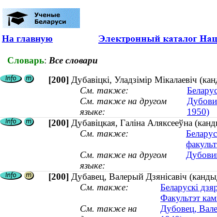
На главную
Словарь
:
Все словари
[200]
Дубавіцкі, Уладзімір Мікалаевіч (к
См. также:
Белару
См. также на другом
Дубови
языке:
1950)
[200]
Дубавіцкая, Галіна Аляксееўна (канд
См. также:
Беларус
факульт
См. также на другом
Дубовиц
языке:
[200]
Дубавец, Валерый Дзянiсавіч (кандыд
См. также:
Беларускі дзя
Факультэт кам
См. также на
Дубовец, Вале