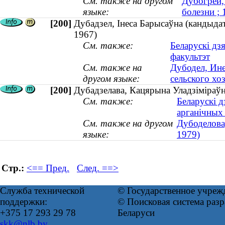
См. также на другом
Дубогрей,
языке:
болезни ;
[200]
Дубадзел, Інеса Барысаўна (кандыдат
1967)
См. также:
Беларускі дз
факультэт
См. также на
Дубодел, Ине
другом языке:
сельского хоз
[200]
Дубадзелава, Кацярына Уладзіміраўна
См. также:
Беларускі д
арганічных
См. также на другом
Дубоделова,
языке:
1979)
Стр.:
<== Пред.
След. ==>
Служба технической
© Государственное учреж
поддержки:
© Поисковая система ра
+375 17 293 29 78
Беларуси
skk@nlb.by