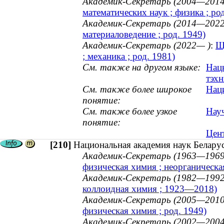
Академик-Секретарь (2004—2014
математических наук ; физика ; ро
Академик-Секретарь (2014—2022
материаловедение ; род. 1949)
Академик-Секретарь (2022— )
:
Щ
; механика ; род. 1981)
См. также на другом языке:
Нацы
тэхн
См. также более широкое
Наци
понятие:
См. также более узкое
Нау
понятие:
Цен
[210]
Национальная академия наук Беларус
Академик-Секретарь (1963—1969
физическая химия ; неорганическ
Академик-Секретарь (1982—1992
коллоидная химия ; 1923—2018)
Академик-Секретарь (2005—2010
физическая химия ; род. 1949)
Академик-Секретарь (2002—2004