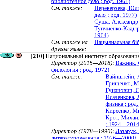
библиотечное дело ; род. 1961)
См. также:
Переверзева, Юли
дело ; род. 1977)
Суша, Александр 
Тупчиенко-Кадыро
1964)
См. также на
Нацыянальная біб
другом языке:
[210]
Национальный институт образовани
Директор (2015—2018)
:
Важник, 
филология ; род. 1972)
См. также:
Вайнштейн, 
Грищенко, Ми
Гуцанович, С
Исаченкова, 
физика ; род.
Киреенко, М
Крот, Михаил
; 1924—2014
Директор (1978—1990)
:
Лазарук,
литературоведение ; 1926—2000)