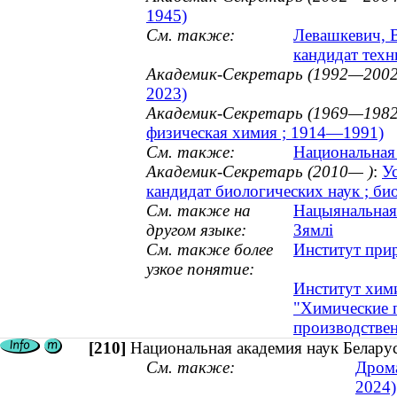
1945)
См. также:
Левашкевич, В
кандидат техн
Академик-Секретарь (1992—2002
2023)
Академик-Секретарь (1969—1982
физическая химия ; 1914—1991)
См. также:
Национальная 
Академик-Секретарь (2010— )
:
У
кандидат биологических наук ; био
См. также на
Нацыянальная 
другом языке:
Зямлі
См. также более
Институт при
узкое понятие:
Институт хим
"Химические п
производстве
[210]
Национальная академия наук Беларус
См. также:
Дрома
2024)