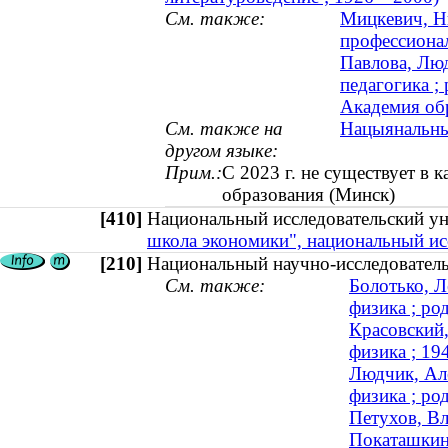
См. также:
Мицкевич, Ни
профессионал
Павлова, Люд
педагогика ; 
Академия об
См. также на
Нацыянальны 
другом языке:
Прим.:
С 2023 г. не существует в 
образования (Минск)
[410]
Национальный исследовательский у
школа экономики", национальный ис
[210]
Национальный научно-исследовател
См. также:
Болотько, Л
физика ; ро
Красовский,
физика ; 1
Людчик, Але
физика ; ро
Петухов, Вл
Покаташкин