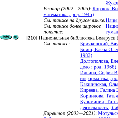
Жуков
Ректор (2002—2005)
:
Корзюк, Ви
математика ; род. 1945)
См. также на другом языке:
Нацыя
См. также более широкое
Нацио
понятие:
гуман
[210]
Национальная библиотека Беларуси 
См. также:
Бричковский, Вяч
Бриш, Елена Олег
1983)
Долгополова, Еле
дело ; род. 1968)
Ильина, София Вл
информатика ; ро
Какшинская, Ольг
Киреева, Галина 
Корнилова, Татья
Кузьминич, Татья
деятельность ; би
Директор (2003—2021)
:
Мотульск