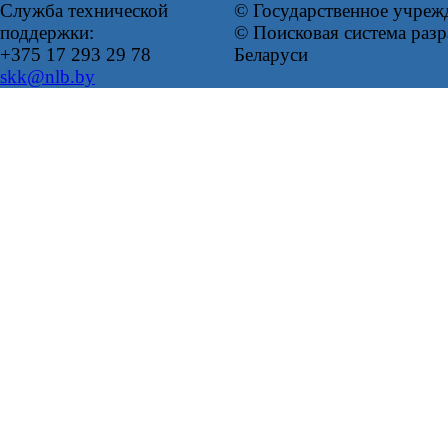
Служба технической
© Государственное учреж
поддержки:
© Поисковая система ра
+375 17 293 29 78
Беларуси
skk@nlb.by