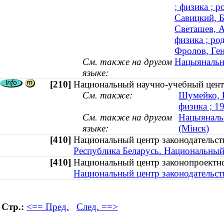
; физика ; р
Савицкий, 
Светашев, А
физика ; ро
Фролов, Ген
См. также на другом
Нацыянальн
языке:
[210]
Национальный научно-учебный центр
См. также:
Шумейко, Н
физика ; 
См. также на другом
Нацыянальн
языке:
(Мінск)
[410]
Национальный центр законодательс
Республика Беларусь. Национальный
[410]
Национальный центр законопроектн
Национальный центр законодательст
Стр.:
<== Пред.
След. ==>