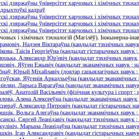
скі дзяржаўны ўніверсітэт харчовых і хімічных тэхнал
адрыхтоўкі кадраў
скі дзяржаўны ўніверсітэт харчовых і хімічных тэхнал
скі дзяржаўны ўніверсітэт харчовых і хімічных тэхнал
скі дзяржаўны ўніверсітэт харчовых і хімічных тэхнало
рчовых і хімічных тэхналогій (Магілёў). Інжынерна-ін
рамовiч, Надзея Вiктараўна (кандыдат тэхнічных навук 
бкова, Таісія Георгіеўна (кандыдат гістарычных навук ;
лоцька, Аляксандр Юр'евіч (кандыдат тэхнічных навук ;
нцэвіч, Яўген Ежывіч (кандыдат эканамічных навук ; н
бнаў, Юрый Міхайлавіч (доктар сацыялагічных навук ; 
гоўская, Яўгенія Аркадзьеўна (кандыдат эканамічных н
ніелян, Ларыса Варагаўна (кандыдат эканамічных навук 
валёў, Анатолій Васільевіч (фізічная культура і спорт ; 
злова, Алена Алексееўна (кандыдат эканамічных навук ;
сцераў, Аляксандр Пятровіч (кандыдат гістарычных нав
шцік, Вольга Алегаўна (кандыдат эканамічных навук ; б
санскi, Сяргей Леанiдавiч (кандыдат тэхнічных навук ;
кулініч, Марына Леанідаўна (кандыдат тэхнічных навук 
шкін, Ігар Аляксандравіч (кандыдат гістарычных навук 