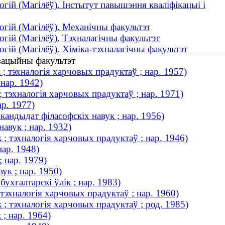
огій (Магілёў). Інстытут павышэння кваліфікацыі і
огій (Магілёў). Механічны факультэт
огій (Магілёў). Тэхналагічны факультэт
гій (Магілёў). Хіміка-тэхналагічны факультэт
авацыйны факультэт
; тэхналогія харчовых прадуктаў ; нар. 1957)
 нар. 1942)
 тэхналогія харчовых прадуктаў ; нар. 1971)
ар. 1977)
кандыдат філасофскіх навук ; нар. 1956)
авук ; нар. 1932)
; тэхналогія харчовых прадуктаў ; нар. 1946)
нар. 1948)
 нар. 1979)
ук ; нар. 1950)
ухгалтарскі ўлік ; нар. 1983)
 тэхналогія харчовых прадуктаў ; нар. 1960)
; тэхналогія харчовых прадуктаў ; род. 1985)
; нар. 1964)