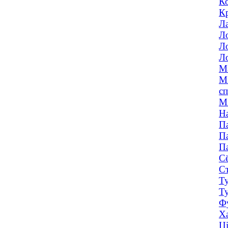
Ко
Кр
Ла
Ло
Ло
Ло
Ма
Мі
сп
Мя
На
Па
Па
Па
Сё
Ст
Ту
Ту
Фу
Ха
Ці