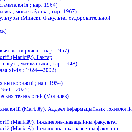
таматалогія ; нар. 1964)
вук ; мовазнаўства ; нар. 1967)
ультуры (Минск). Факультет оздоровительной
ск)
выя вытворчасці ; нар. 1957)
гій (Магілёў). Рэктар
 навук ; матэматыка ; нар. 1948)
чная хімія ; 1924—2002)
я вытворчасці ; нар. 1954)
; 1960—2025)
еских технологий (Могилев)
эхналогій (Магілёў). Аддзел інфармацыйных тэхналогій
логій (Магілёў). Інжынерна-інавацыйны факультэт
огій (Магілёў). Інжынерна-тэхналагічны факультэт