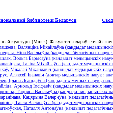
ічнай культуры (Мінск). Факультэт аздараўленчай фізі
ашэева, Валянціна Міхайлаўна (кандыдат медыцынскіх н
нецкая, Ніна Васільеўна (кандыдат біялагічных навук ;
шлак, Вольга Барысаўна (кандыдат медыцынскіх навук 
анавіцкая, Галіна Міхайлаўна (кандыдат медыцынскіх н
каў, Мікалай Міхайлавіч (кандыдат медыцынскіх навук 
рус, Аляксей Іванавіч (доктар медыцынскіх навук ; ан
леп, Ірына Леанідаўна (кандыдат хімічных навук ; нар.
йліда, Арнольд Іосіфавіч (кандыдат медыцынскіх навук 
роніна, Таццяна Васільеўна (кандыдат медыцынскіх нав
аранінава, Кацярына Валер'еўна (кандыдат педагагічных
лініна, Таісія Васільеўна (кандыдат медыцынскіх нав
яткоўская, Наталля Антонаўна (кандыдат педагагічных н