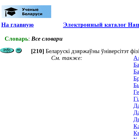
На главную
Словарь
:
Все словари
[210]
Беларускі дзяржаўны ўніверсітэт фіз
См. также:
Ал
Ба
Ба
Бр
Бы
Ге
Гі
Да
Да
Дв
Ка
Кв