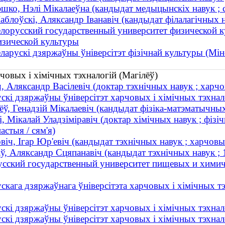
шко, Нэлі Мікалаеўна (кандыдат медыцынскіх навук ; с
блоўскі, Аляксандр Іванавіч (кандыдат філалагічных на
лорусский государственный университет физической к
изической культуры
ларускі дзяржаўны ўніверсітэт фізічнай культуры (Мін
човых і хімічных тэхналогій (Магілёў)
, Аляксандр Васілевіч (доктар тэхнічных навук ; харчо
скі дзяржаўны ўніверсітэт харчовых і хімічных тэхнало
ёў, Генадзій Мікалаевіч (кандыдат фізіка-матэматычных
і, Мікалай Уладзіміравіч (доктар хімічных навук ; фізі
стыя / сям'я)
віч, Ігар Юр'евіч (кандыдат тэхнічных навук ; харчовы
аў, Аляксандр Сцяпанавіч (кандыдат тэхнічных навук 
усский государственный университет пищевых и химич
скага дзяржаўнага ўніверсітэта харчовых і хімічных т
скі дзяржаўны ўніверсітэт харчовых і хімічных тэхна
скі дзяржаўны ўніверсітэт харчовых і хімічных тэхнал