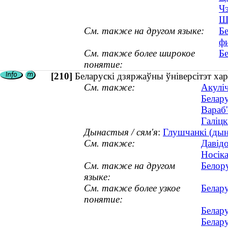
Чэ
Ша
См. также на другом языке:
Бе
ф
См. также более широкое
Бе
понятие:
[210]
Беларускі дзяржаўны ўніверсітэт хар
См. также:
Акуліч
Белару
Вараб'
Галіцк
Дынастыя / сям'я
:
Глушчанкі (дына
См. также:
Давідо
Носік
См. также на другом
Белор
языке:
См. также более узкое
Белару
понятие:
Белару
Белару