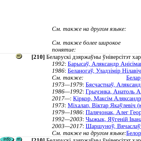
См. также на другом языке:
См. также более широкое
понятие:
[210]
Беларускі дзяржаўны ўніверсітэт хар
1992
:
Барысаў, Аляксандр Анісіма
1986
:
Беланогаў, Уладзімір Нілав
См. также:
Белар
1973—1979
:
Бясчастнаў, Аляксанд
1986—1992
:
Грычэнка, Анатоль Аля
2017—
:
Кiркор, Максiм Аляксандра
1973
:
Міхалап, Віктар Якаўлевіч 
1979—1986
:
Палячонак, Алег Геор
1992—2003
:
Чыжык, Яўгеній Івана
2003—2017
:
Шаршуноў, Вячаслаў А
См. также на другом языке:
Белор
[210]
Беларускі дзяржаўны ўніверсітэт хар