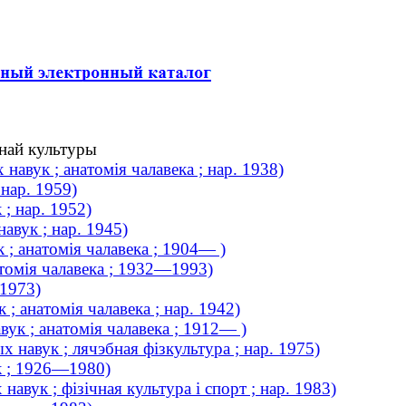
чнай культуры
авук ; анатомія чалавека ; нар. 1938)
 нар. 1959)
; нар. 1952)
авук ; нар. 1945)
; анатомія чалавека ; 1904— )
атомія чалавека ; 1932—1993)
 1973)
; анатомія чалавека ; нар. 1942)
ук ; анатомія чалавека ; 1912— )
 навук ; лячэбная фізкультура ; нар. 1975)
ук ; 1926—1980)
авук ; фізічная культура і спорт ; нар. 1983)