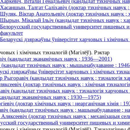
Харкевіч, Віталій Генадзьевіч (кандыдат тэхнічных нав
Хасаншын, Талгат Саліхавіч (доктар тэхнічных навук ;
Шуляк, Віктар Анатольевіч (доктар тэхнічных навук ;
Шырын, Мікалай Ільіч (кандыдат тэхнічных навук ; ха
Белорусский государственный университет пищевых и
факультет
Беларускі дзяржаўны ўніверсітэт харчовых і хімічных 
човых і хімічных тэхналогій (Магілёў). Рэктар
віч (кандыдат эканамічных навук ; 1936—2001)
іч (кандыдат тэхнічных навук ; мышынабудаванне ; 19
ускі дзяржаўны ўніверсітэт харчовых і хімічных тэхна
р Рыгоравіч (кандыдат тэхнічных навук ; тэхналогія 
ксеевіч (доктар тэхнічных навук ; хімічная тэхналогія
вiч (кандыдат тэхнічных навук ; тэхналогія харчовых 
(кандыдат эканамічных навук ; 1930—1975)
гіевіч (доктар хімічных навук ; неарганічная хімія ; 
віч (кандыдат тэхнічных навук ; машынабудаванне ; на
ляксеевіч (доктар тэхнічных навук ; механізацыя сельс
усский государственный университет пищевых и химич
човых і хімічных тэхналогій (Магілёў). Тэхналагічны 