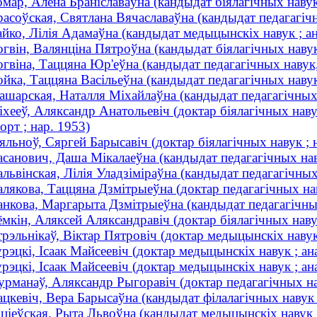
мар, Алена Браніславаўна (кандыдат біялагічных навук
асоўская, Святлана Вячаславаўна (кандыдат педагагічн
йко, Лілія Адамаўна (кандыдат медыцынскіх навук ; ана
гвін, Валянціна Пятроўна (кандыдат біялагічных навук
гвіна, Таццяна Юр'еўна (кандыдат педагагічных навук, 
йка, Таццяна Васільеўна (кандыдат педагагічных навук ;
шарская, Наталля Міхайлаўна (кандыдат педагагічных на
хееў, Аляксандр Анатольевіч (доктар біялагічных навук
орт ; нар. 1953)
льноў, Сяргей Барысавіч (доктар біялагічных навук ; 
санович, Даша Мікалаеўна (кандыдат педагагічных наву
львінская, Лілія Уладзіміраўна (кандыдат педагагічных 
лякова, Таццяна Дзмітрыеўна (доктар педагагічных наву
нкова, Маргарыта Дзмітрыеўна (кандыдат педагагічных н
мкін, Аляксей Аляксандравіч (доктар біялагічных нав
рэльнікаў, Віктар Пятровіч (доктар медыцынскіх навук 
рэцкі, Ісаак Майсеевіч (доктар медыцынскіх навук ; а
рэцкі, Ісаак Майсеевіч (доктар медыцынскіх навук ; а
рманаў, Аляксандр Рыгоравіч (доктар педагагічных наву
цкевіч, Вера Барысаўна (кандыдат філалагічных навук ;
ціеўская, Рыта Львоўна (кандыдат медыцынскіх навук 