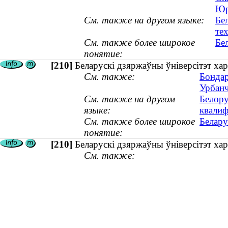
Юр
См. также на другом языке:
Бе
те
См. также более широкое
Бе
понятие:
[210]
Беларускі дзяржаўны ўніверсітэт хар
См. также:
Бондар
Урбанч
См. также на другом
Белору
языке:
квалиф
См. также более широкое
Белару
понятие:
[210]
Беларускі дзяржаўны ўніверсітэт ха
См. также: