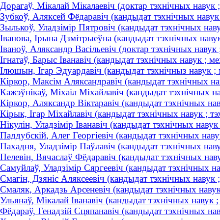
Дорагаў, Мікалай Мікалаевіч (доктар тэхнічных навук ;
Зубкоў, Аляксей Фёдаравіч (кандыдат тэхнічных наву
Зылькоў, Уладзімір Пятровіч (кандыдат тэхнічных наву
Іванова, Ірына Дзмітрыеўна (кандыдат тэхнічных навук 
Іваноў, Аляксандр Васільевіч (доктар тэхнічных навук 
Ігнатаў, Барыс Іванавіч (кандыдат тэхнічных навук ; ме
Ілюшын, Ігар Эдуардавіч (кандыдат тэхнічныз навук ;
Кiркор, Максiм Аляксандравiч (кандыдат тэхнічных нав
Кажэўнікаў, Міхаіл Міхайлавіч (кандыдат тэхнічных нав
Кіркор, Аляксандр Віктаравіч (кандыдат тэхнічных нав
Кірык, Ігар Міхайлавіч (кандыдат тэхнічных навук ; тэ
Нікулін, Уладзімір Іванавіч (кандыдат тэхнічных навук
Паддубскій, Алег Георгіевіч (кандыдат тэхнічных навук 
Пахадня, Уладзімір Паўлавіч (кандыдат тэхнічных навук
Пелевін, Вячаслаў Фёдаравіч (кандыдат тэхнічных наву
Самуйлаў, Уладзімір Сяргеевіч (кандыдат тэхнічных нав
Смагiн, Дзянiс Аляксеевiч (кандыдат тэхнічных навук ;
Смаляк, Аркадзь Арсеневіч (кандыдат тэхнічных навук ;
Ульянаў, Мікалай Іванавіч (кандыдат тэхнічных навук ;
Фёдараў, Генадзій Сцяпанавіч (кандыдат тэхнічных нав