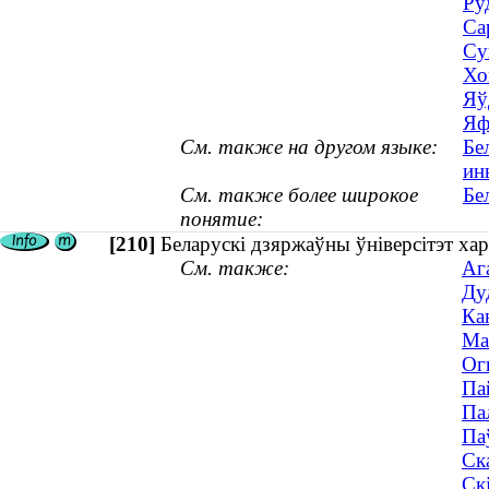
Ру
Са
Су
Хо
Яў
Яф
См. также на другом языке:
Бе
ин
См. также более широкое
Бе
понятие:
[210]
Беларускі дзяржаўны ўніверсітэт хар
См. также:
Аг
Ду
Ка
Ма
Огн
Па
Па
Па
Ск
Ск