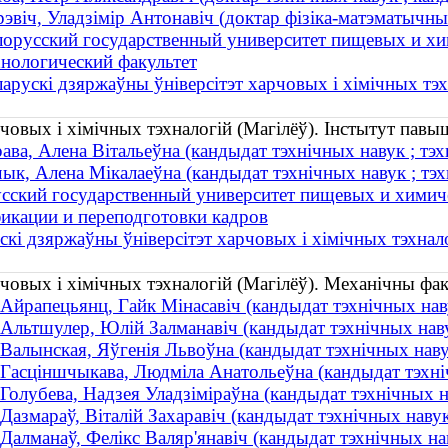
эвіч, Уладзімір Антонавіч (доктар фізіка-матэматычных 
лорусский государственный университет пищевых и хи
хнологический факультет
ларускі дзяржаўны ўніверсітэт харчовых і хімічных тэх
човых і хімічных тэхналогій (Магілёў). Інстытут павы
ава, Алена Вітальеўна (кандыдат тэхнічных навук ; тэх
ык, Алена Мікалаеўна (кандыдат тэхнічных навук ; тэх
сский государственный университет пищевых и химич
икации и переподготовки кадров
скі дзяржаўны ўніверсітэт харчовых і хімічных тэхнало
рчовых і хімічных тэхналогій (Магілёў). Механічны фак
Айрапецьянц, Гайк Мінасавіч (кандыдат тэхнічных навук
Альтшулер, Юлій Залманавіч (кандыдат тэхнічных наву
Валынская, Яўгенія Львоўна (кандыдат тэхнічных навук
Гасціншчыкава, Людміла Анатольеўна (кандыдат тэхніч
Голубева, Надзея Уладзіміраўна (кандыдат тэхнічных на
Дазмараў, Віталій Захаравіч (кандыдат тэхнічных нав
Далманаў, Фелікс Валяр'янавіч (кандыдат тэхнічных на