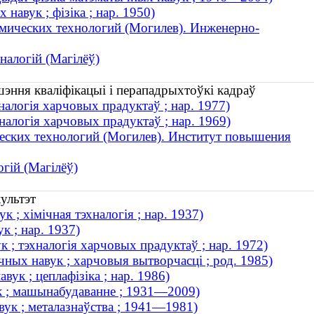
навук ; фізіка ; нар. 1950)
мических технологий (Могилев). Инженерно-
налогій (Магілёў)
шэння кваліфікацыі і перападрыхтоўкі кадраў
налогія харчовых прадуктаў ; нар. 1977)
налогія харчовых прадуктаў ; нар. 1969)
еских технологий (Могилев). Институт повышения
гій (Магілёў)
ультэт
 ; хімічная тэхналогія ; нар. 1937)
к ; нар. 1937)
 ; тэхналогія харчовых прадуктаў ; нар. 1972)
ных навук ; харчовыя вытворчасці ; род. 1985)
вук ; цеплафізіка ; нар. 1986)
ук ; машынабудаванне ; 1931—2009)
вук ; металазнаўства ; 1941—1981)