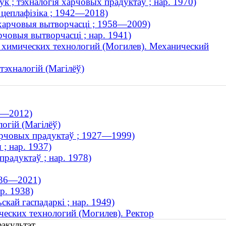
ук ; тэхналогія харчовых прадуктаў ; нар. 1970)
 цеплафізіка ; 1942—2018)
 харчовыя вытворчасці ; 1958—2009)
рчовыя вытворчасці ; нар. 1941)
 химических технологий (Могилев). Механический
тэхналогій (Магілёў)
46—2012)
логій (Магілёў)
харчовых прадуктаў ; 1927—1999)
 ; нар. 1937)
прадуктаў ; нар. 1978)
1936—2021)
р. 1938)
кай гаспадаркі ; нар. 1949)
еских технологий (Могилев). Ректор
факультэт