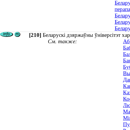
Белару
перап
Белару
Белару
Белару
[210]
Беларускі дзяржаўны ўніверсітэт ха
См. также:
Аб
Ба
Ба
Ба
Бу
Вы
Да
Ка
Ка
Ко
Лю
Ма
Мі
Пу