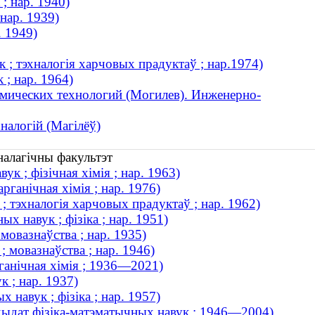
; нар. 1940)
 нар. 1939)
. 1949)
 ; тэхналогія харчовых прадуктаў ; нар.1974)
 ; нар. 1964)
мических технологий (Могилев). Инженерно-
налогій (Магілёў)
налагічны факультэт
к ; фізічная хімія ; нар. 1963)
рганічная хімія ; нар. 1976)
; тэхналогія харчовых прадуктаў ; нар. 1962)
х навук ; фізіка ; нар. 1951)
 мовазнаўства ; нар. 1935)
; мовазнаўства ; нар. 1946)
рганічная хімія ; 1936—2021)
к ; нар. 1937)
навук ; фізіка ; нар. 1957)
ндыдат фізіка-матэматычных навук ; 1946—2004)