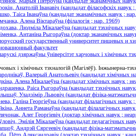
дзянок, Марыя Пятроўна (кандыдат эканамічных навук 
рокін, Анатолій Іванавіч (кандыдат філасофскіх навук ;
шко, Таіса Іванаўна (кандыдат эканамічных навук ; нар
мчанка, Алена Віктараўна (філалогія ; нар. 1969)
дохава, Людміла Мікалаеўна (кандыдат тэхнічных навук
іменка, Антаніна Рыгораўна (доктар эканамічных навук
лорусский государственный университет пищевых и хи
новационный факультет
ларускі дзяржаўны ўніверсітэт харчовых і хімічных тэх
човых і хімічных тэхналогій (Магілёў). Інжынерна-тэх
ароднiкаў, Валерый Анатольевiч (кандыдат хімічных наву
дкiна, Алена Мiкалаеўна (кандыдат хімічных навук ; неа
ндраценка, Раіса Рыгораўна (кандыдат тэхнічных навук 
лышаў, Уладзімір Львовіч (кандыдат фізіка-матэматычны
ева, Галіна Георгіеўна (кандыдат філалагічных навук ;
йкіна, Аннета Раманаўна (кандыдат філалагічных навук 
лячонак, Алег Георгіевіч (доктар хімічных навук ; неа
ўловіч, Эмілія Мікалаеўна (кандыдат педагагічных наву
апцоў, Андрэй Сяргеевіч (кандыдат фізіка-матэматычных 
іба, Пётр Аляксандравіч (доктар тэхнічных навук ; ка