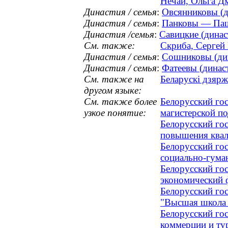
Нечай, Ольга Дм
Династия / семья
:
Овсянниковы (д
Династия / семья
:
Панковы — Пашк
Династия /семья
:
Савицкие (динас
См. также:
Скриба, Сергей 
Династия / семья
:
Сошниковы (дин
Династия / семья
:
Фатеевы (династ
См. также на
Беларускі дзярж
другом языке:
См. также более
Белорусский го
узкое понятие:
магистерской п
Белорусский го
повышения квал
Белорусский го
социально-гума
Белорусский го
экономический 
Белорусский го
"Высшая школа 
Белорусский го
коммерции и ту