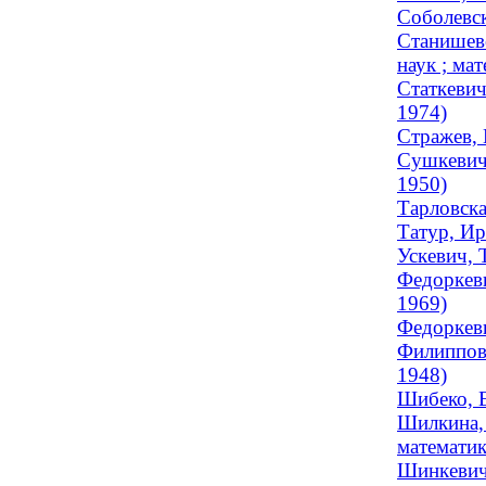
Соболевск
Станишевс
наук ; мат
Статкевич
1974)
Стражев, 
Сушкевич,
1950)
Тарловска
Татур, Ир
Ускевич, 
Федоркеви
1969)
Федоркеви
Филиппова
1948)
Шибеко, Е
Шилкина, 
математик
Шинкевич,