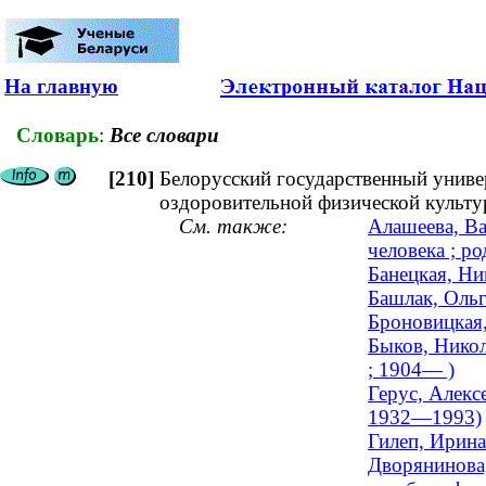
На главную
Словарь
:
Все словари
[210]
Белорусский государственный униве
оздоровительной физической культ
См. также:
Алашеева, Ва
человека ; ро
Банецкая, Ни
Башлак, Ольг
Броновицкая,
Быков, Никол
; 1904— )
Герус, Алекс
1932—1993)
Гилеп, Ирина
Дворянинова,