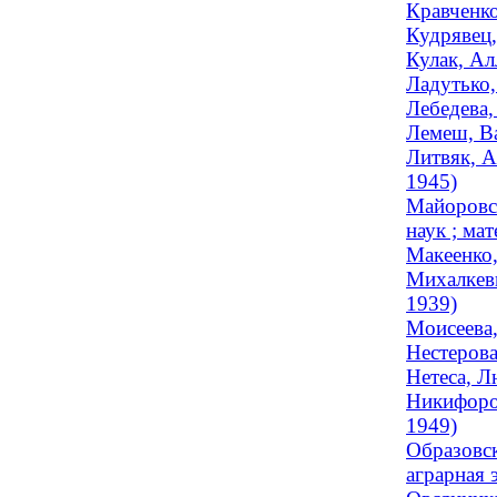
Кравченко
Кудрявец,
Кулак, Ал
Ладутько,
Лебедева,
Лемеш, Ва
Литвяк, А
1945)
Майоровск
наук ; мат
Макеенко,
Михалкеви
1939)
Моисеева,
Нестерова
Нетеса, Л
Никифоров
1949)
Образовск
аграрная 