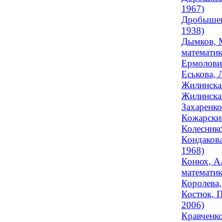
1967)
Дробышевс
1938)
Дымков, М
математик
Ермолови
Еськова, 
Жилинская
Жилинская
Захаренко
Кожарский
Колеснико
Кондакова
1968)
Конюх, Ал
математик
Королева,
Костюк, П
2006)
Кравченко