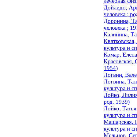
лечебная физ
Дойлидо, Арн
человека ; ро
Доронина, Та
человека ; 1
Калинина, Та
Квятковская,
культура и сп
Комар, Елена
Красовская, 
1954)
Логвин, Вале
Логвина, Тат
культура и сп
Лойко, Лилия
род. 1939)
Лойко, Татья
культура и сп
Машарская, Н
культура и сп
Мельнов, Сер