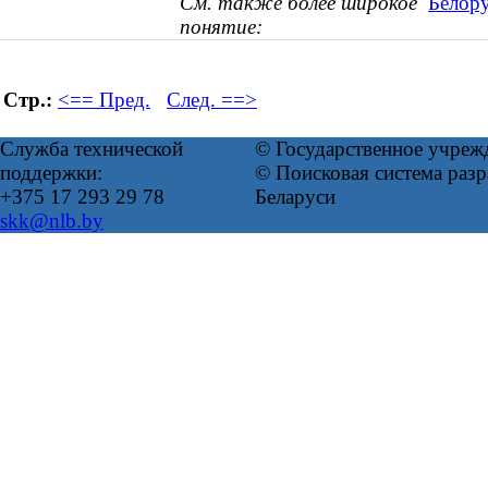
См. также более широкое
Белору
понятие:
Стр.:
<== Пред.
След. ==>
Служба технической
© Государственное учреж
поддержки:
© Поисковая система ра
+375 17 293 29 78
Беларуси
skk@nlb.by