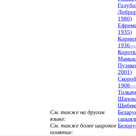
Голубо
Доброр
1980)
Ефреме
1935)
Корнил
1936—
Коротк
Мамыки
Пузико
2001)
Скороб
1908—
Толкач
Шапова
Шибеко
См. также на другом
Беларус
языке:
сацыял
См. также более широкое
Белору
понятие: