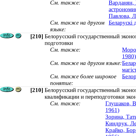
См. также:
Варданян, 
астрономия
Павлова, Л
См. также на другом
Беларускі 
языке:
[210]
Белорусский государственный эконо
подготовки
См. также:
Мороз
1980)
См. также на другом языке:
Белар
магіс
См. также более широкое
Белор
понятие:
[210]
Белорусский государственный эконо
квалификации и переподготовки эко
См. также:
Глушаков, В
1961)
Зорина, Тат
Киндрук, Ле
Крайко, Бор