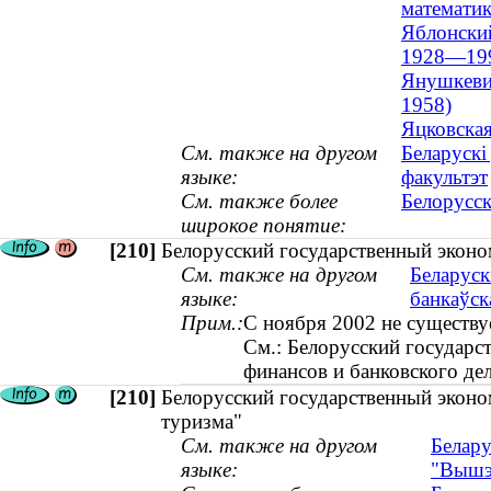
математик
Яблонский
1928—19
Янушкевич
1958)
Яцковская
См. также на другом
Беларускі
языке:
факультэт
См. также более
Белорусск
широкое понятие:
[210]
Белорусский государственный эконом
См. также на другом
Беларуск
языке:
банкаўск
Прим.:
С ноября 2002 не существуе
См.: Белорусский государс
финансов и банковского де
[210]
Белорусский государственный эконо
туризма"
См. также на другом
Белару
языке:
"Вышэ