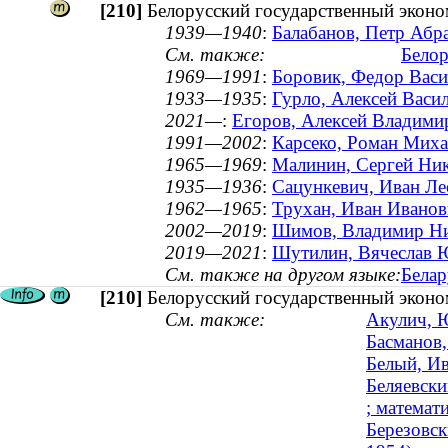
[210]
Белорусский государственный эконо
1939—1940
:
Балабанов, Петр Абр
См. также:
Белор
1969—1991
:
Боровик, Федор Васи
1933—1935
:
Гурло, Алексей Васи
2021—
:
Егоров, Алексей Владимир
1991—2002
:
Карсеко, Роман Михай
1965—1969
:
Малинин, Сергей Ник
1935—1936
:
Сацункевич, Иван Ле
1962—1965
:
Трухан, Иван Иванов
2002—2019
:
Шимов, Владимир Ник
2019—2021
:
Шутилин, Вячеслав Ю
См. также на другом языке:
Белар
[210]
Белорусский государственный эконо
См. также:
Акулич, Ю
Басманов,
Белый, Ив
Беляевски
; математи
Березовск