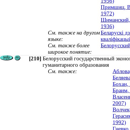
1956)
Примшиц, Ви
1972)
Шиманский, 
1936)
См. также на другом
Беларускі д
языке:
кваліфікацы
См. также более
Белорусский
широкое понятие:
[210]
Белорусский государственный эконо
гуманитарного образования
См. также:
Аблова
Беляев
Бохан,
Браим,
Власен
2007)
Волчек
Гераси
1992)
Гневко