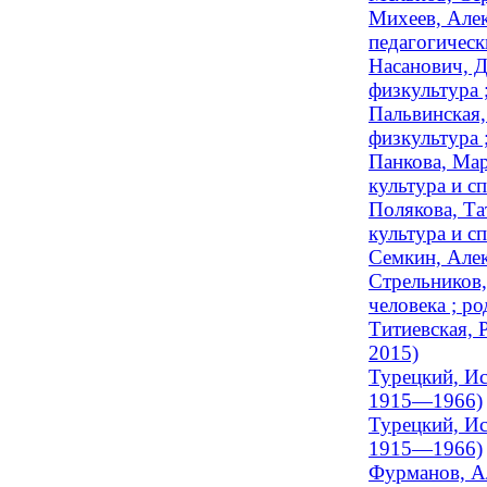
Михеев, Алек
педагогически
Насанович, Д
физкультура ;
Пальвинская,
физкультура ;
Панкова, Мар
культура и сп
Полякова, Та
культура и сп
Семкин, Алек
Стрельников,
человека ; ро
Титиевская, 
2015)
Турецкий, Ис
1915—1966)
Турецкий, Ис
1915—1966)
Фурманов, Ал