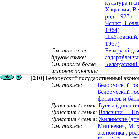
культура и сп
Хацкевич, Ве
род. 1927)
Чешко, Нелли
1964)
Шабловский, 
1967)
См. также на
Беларускі дз
другом языке:
аздараўленча
См. также более
Белорусский 
широкое понятие:
[210]
Белорусский государственный эконо
См. также:
Белорусский го
Белорусский го
финансов и банк
Династия / семья
:
Буевы (династия
Династия / семья
:
Валевичи — Пра
Династия / семья
:
Жилинские (дина
См. также:
Мишкевич, Миха
экономика ; род