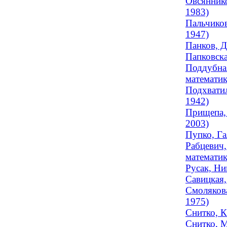
Овсяннико
1983)
Пальчиков
1947)
Панков, Д
Папковска
Поддубная
математик
Подхватил
1942)
Прищепа,
2003)
Пупко, Га
Рабцевич,
математик
Русак, Ни
Савицкая,
Смолякова
1975)
Снитко, К
Снитко, М