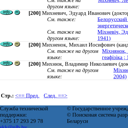
См. также на
Міхневіч, Ле
другом языке:
[200]
Михневич, Эдуард Иванович (доктор 
См. также:
Белорусский
энергетическ
См. также на
Міхневіч, Эд
другом языке:
1941)
[200]
Михненок, Михаил Иосифович (канди
См. также на другом
Міхнянок, 
языке:
геафізіка 
[200]
Михнюк, Владимир Николаевич (док
См. также на другом
Міхню
языке:
2004)
Стр.:
<== Пред.
След. ==>
Служба технической
© Государственное учреж
поддержки:
© Поисковая система ра
+375 17 293 29 78
Беларуси
skk@nlb.by