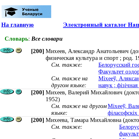
На главную
Словарь
:
Все словари
[200]
Михеев, Александр Анатольевич (док
физическая культура и спорт ; род. 1
См. также:
Белорусский го
Факультет оздо
См. также на
Міхееў, Аляксан
другом языке:
навук ; фізічная
[200]
Михеев, Валерий Михайлович (доктор
1952)
См. также на другом
Міхееў, Вал
языке:
філасофскіх 
[200]
Михеева, Тамара Михайловна (доктор
См. также:
Белорус
факульт