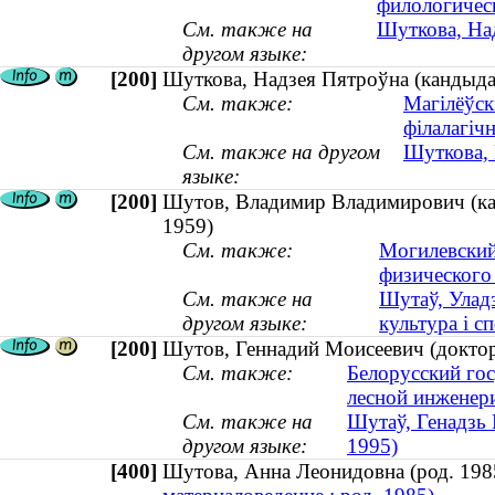
филологичес
См. также на
Шуткова, Над
другом языке:
[200]
Шуткова, Надзея Пятроўна (кандыдат
См. также:
Магілёўск
філалагіч
См. также на другом
Шуткова, 
языке:
[200]
Шутов, Владимир Владимирович (канд
1959)
См. также:
Могилевский
физического
См. также на
Шутаў, Уладз
другом языке:
культура і сп
[200]
Шутов, Геннадий Моисеевич (доктор
См. также:
Белорусский гос
лесной инженери
См. также на
Шутаў, Генадзь 
другом языке:
1995)
[400]
Шутова, Анна Леонидовна (род. 1