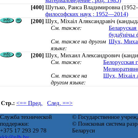
материаловедение ; род. 1985)
[400]
Шутько, Раиса Владимировна (19
философских наук ; 1952—2014)
[200]
Шух, Міхаіл Аляксандравіч (кандыда
См. также:
Беларуская 
будаўнічы 
См. также на другом
Шух, Михаи
языке:
[200]
Шух, Михаил Александрович (кандида
См. также:
Белорусская г
Мелиоративно
См. также на
Шух, Міхаіл А
другом языке:
Стр.:
<== Пред.
След. ==>
Служба технической
© Государственное учреж
поддержки:
© Поисковая система ра
+375 17 293 29 78
Беларуси
skk@nlb.by