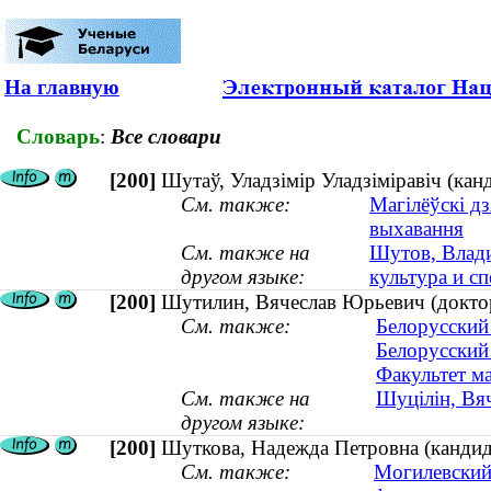
На главную
Словарь
:
Все словари
[200]
Шутаў, Уладзімір Уладзіміравіч (канд
См. также:
Магілёўскі дз
выхавання
См. также на
Шутов, Влади
другом языке:
культура и сп
[200]
Шутилин, Вячеслав Юрьевич (доктор
См. также:
Белорусский
Белорусский
Факультет ма
См. также на
Шуцілін, Вяч
другом языке:
[200]
Шуткова, Надежда Петровна (кандида
См. также:
Могилевский