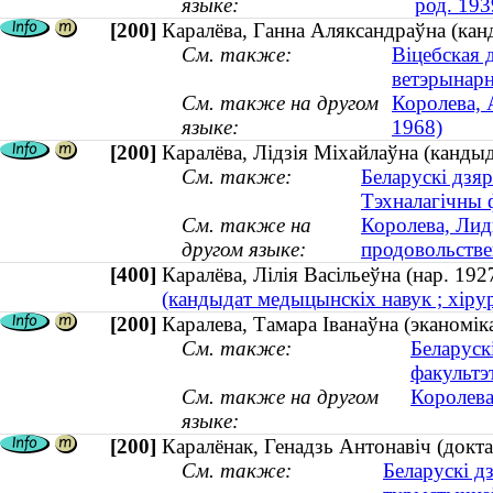
языке:
род. 193
[200]
Каралёва, Ганна Аляксандраўна (кан
См. также:
Віцебская 
ветэрынар
См. также на другом
Королева, 
языке:
1968)
[200]
Каралёва, Лідзія Міхайлаўна (кандыд
См. также:
Беларускі дзяр
Тэхналагічны 
См. также на
Королева, Лид
другом языке:
продовольстве
[400]
Каралёва, Лілія Васільеўна (нар. 192
(кандыдат медыцынскіх навук ; хірург
[200]
Каралева, Тамара Іванаўна (эканоміка
См. также:
Беларуск
факультэ
См. также на другом
Королева
языке:
[200]
Каралёнак, Генадзь Антонавіч (докта
См. также:
Беларускі д