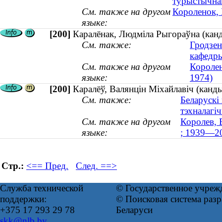
турыстычна
См. также на другом
Короленок, 
языке:
[200]
Каралёнак, Людміла Рыгораўна (канд
См. также:
Гродзен
кафедр
См. также на другом
Королен
языке:
1974)
[200]
Каралёў, Валянцін Міхайлавіч (канд
См. также:
Беларускі
тэхналагі
См. также на другом
Королев, 
языке:
; 1939—2
Стр.:
<== Пред.
След. ==>
Служба технической
© Государственное учреж
поддержки:
© Поисковая система ра
+375 17 293 29 78
Беларуси
skk@nlb.by