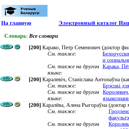
На главную
Словарь
:
Все словари
[200]
Карако, Петр Семенович (доктор фи
См. также:
Белорусски
и социальн
См. также на другом
Карака, Пё
языке:
[200]
Каралевіч, Станіслава Антонаўна (ка
См. также:
Брэсцкі дз
См. также на другом
Королевич,
языке:
языкознани
[200]
Каралёва, Алена Рыгораўна (доктар м
См. также:
Гродзенс
факультэ
См. также на другом
Королева