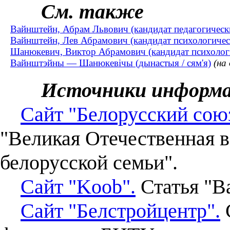
См. также
Вайнштейн, Абрам Львович (кандидат педагогическ
Вайнштейн, Лев Абрамович (кандидат психологическ
Шанюкевич, Виктор Абрамович (кандидат психологи
Вайнштэйны — Шанюкевічы (дынастыя / сям'я)
(на
Источники информ
Сайт "Белорусский союз
"Великая Отечественная в
белорусской семьи".
Сайт "Koob".
Статья "В
Сайт "Белстройцентр".