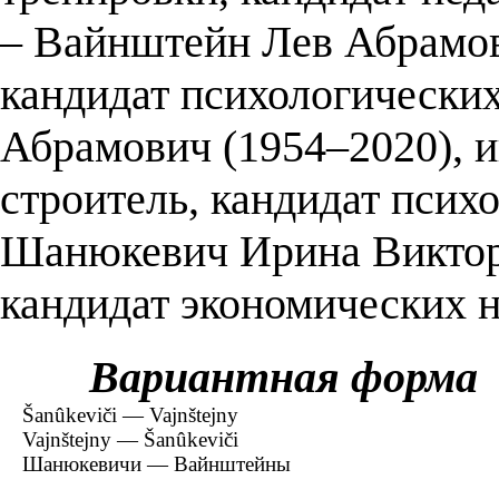
– Вайнштейн Лев Абрамови
кандидат психологически
Абрамович (1954–2020), 
строитель, кандидат психо
Шанюкевич Ирина Викторов
кандидат экономических н
Вариантная форма
Šanûkeviči — Vajnštejny
Vajnštejny — Šanûkeviči
Шанюкевичи — Вайнштейны