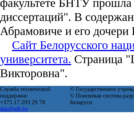
факультете БНТУ прошла 
диссертаций". В содержа
Абрамовиче и его дочери
Сайт Белорусского нац
университета.
Страница "
Викторовна".
Служба технической
© Государственное учреж
поддержки:
© Поисковая система ра
+375 17 293 29 78
Беларуси
skk@nlb.by