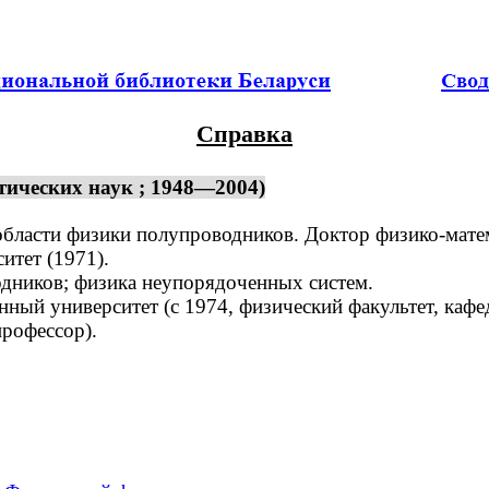
Справка
тических наук ; 1948—2004)
области физики полупроводников. Доктор физико-матем
тет (1971).
ников; физика неупорядоченных систем.
ый университет (с 1974, физический факультет, кафед
рофессор).