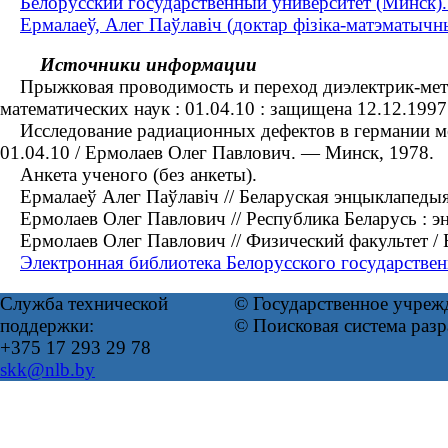
Белорусский государственный университет (Минск).
Ермалаеў, Алег Паўлавіч (доктар фізіка-матэматычн
Источники информации
Прыжковая проводимость и переход диэлектрик-металл
математических наук : 01.04.10 : защищена 12.12.199
Исследование радиационных дефектов в германии мето
01.04.10 / Ермолаев Олег Павлович. — Минск, 1978.
Анкета ученого (без анкеты).
Ермалаеў Алег Паўлавіч // Беларуская энцыклапедыя : 
Ермолаев Олег Павлович // Республика Беларусь : энц
Ермолаев Олег Павлович // Физический факультет / 
Электронная библиотека Белорусского государствен
Служба технической
© Государственное учреж
поддержки:
© Поисковая система раз
+375 17 293 29 78
skk@nlb.by