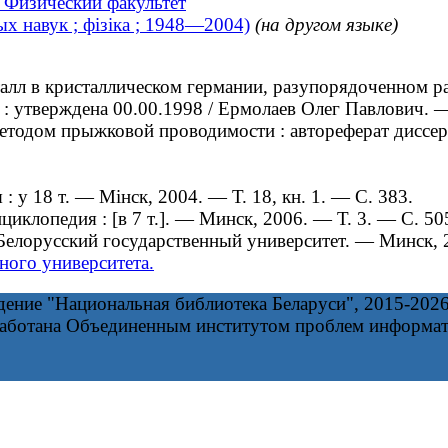
 Физический факультет
ых навук ; фізіка ; 1948—2004)
(на другом языке)
 в кристаллическом германии, разупорядоченном ради
7 : утверждена 00.00.1998 / Ермолаев Олег Павлович. 
дом прыжковой проводимости : автореферат диссертац
у 18 т. — Мінск, 2004. — Т. 18, кн. 1. — С. 383.
иклопедия : [в 7 т.]. — Минск, 2006. — Т. 3. — С. 50
Белорусский государственный университет. — Минск, 
ного университета.
дение "Национальная библиотека Беларуси", 2015-202
работана Объединенным институтом проблем информа