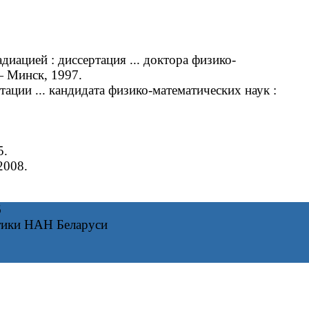
ацией : диссертация ... доктора физико-
— Минск, 1997.
ии ... кандидата физико-математических наук :
5.
2008.
6
тики НАН Беларуси